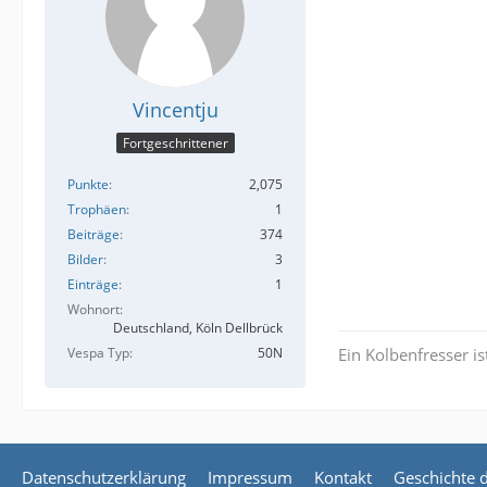
Vincentju
Fortgeschrittener
Punkte
2,075
Trophäen
1
Beiträge
374
Bilder
3
Einträge
1
Wohnort
Deutschland, Köln Dellbrück
Vespa Typ
50N
Ein Kolbenfresser ist
Datenschutzerklärung
Impressum
Kontakt
Geschichte 