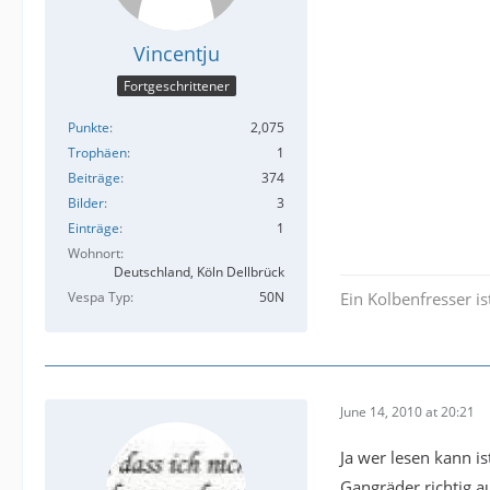
Vincentju
Fortgeschrittener
Punkte
2,075
Trophäen
1
Beiträge
374
Bilder
3
Einträge
1
Wohnort
Deutschland, Köln Dellbrück
Vespa Typ
50N
Ein Kolbenfresser ist
June 14, 2010 at 20:21
Ja wer lesen kann i
Gangräder richtig au