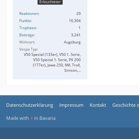
Erleuchteter
Reaktionen
29
Punkte
16,304
Trophäen
1
Beiträge
3,241
Wohnort
Augsburg
Vespa Typ
V50 Spezial (133er), V50 1. Serie,
V50 Spezial 1. Serie, PX 200
(177er), Jawa 250, IWL Troll,
Simson,...
Datenschutzerklärung
Impressum
Kontakt
Geschichte 
Made with
♥
in Bavaria