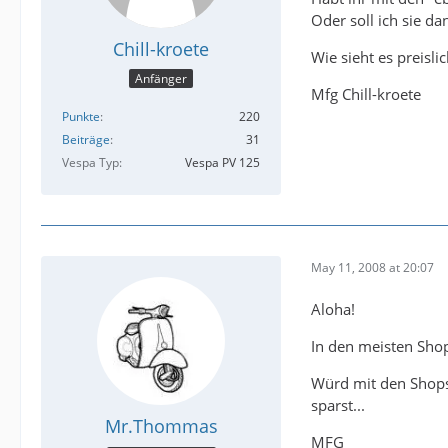
Oder soll ich sie da
Chill-kroete
Wie sieht es preisli
Anfänger
Mfg Chill-kroete
Punkte
220
Beiträge
31
Vespa Typ
Vespa PV 125
May 11, 2008 at 20:07
Aloha!
In den meisten Shops
Würd mit den Shops
sparst...
Mr.Thommas
MFG