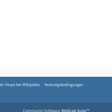
der Vespa bei Wikipedia
Nutzungsbedingungen
Community-Software:
WoltLab Suite™