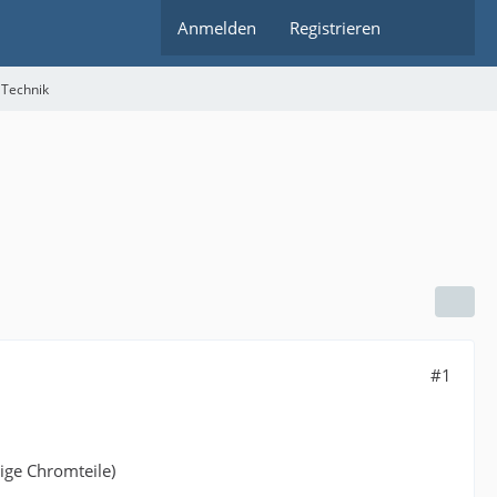
Anmelden
Registrieren
 Technik
#1
nige Chromteile)