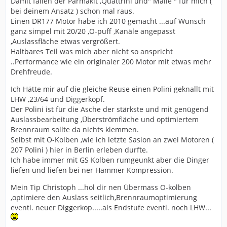
Damit fallen der Parmakit ,Quattrini und" Malle " für mich (
bei deinem Ansatz ) schon mal raus.
Einen DR177 Motor habe ich 2010 gemacht ...auf Wunsch
ganz simpel mit 20/20 ,O-puff ,Kanäle angepasst
,Auslassfläche etwas vergrößert.
Haltbares Teil was mich aber nicht so anspricht
..Performance wie ein originaler 200 Motor mit etwas mehr
Drehfreude.
Ich Hätte mir auf die gleiche Reuse einen Polini geknallt mit
LHW ,23/64 und Diggerkopf.
Der Polini ist für die Asche der stärkste und mit genügend
Auslassbearbeitung ,Überströmfläche und optimiertem
Brennraum sollte da nichts klemmen.
Selbst mit O-Kolben ,wie ich letzte Sasion an zwei Motoren (
207 Polini ) hier in Berlin erleben durfte.
Ich habe immer mit GS Kolben rumgeunkt aber die Dinger
liefen und liefen bei ner Hammer Kompression.
Mein Tip Christoph ...hol dir nen Übermass O-kolben
,optimiere den Auslass seitlich,Brennraumoptimierung
eventl. neuer Diggerkop.....als Endstufe eventl. noch LHW...