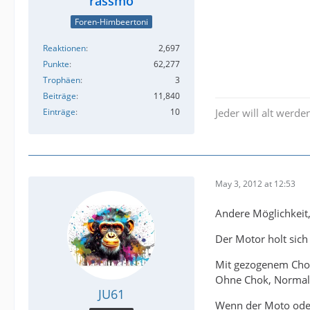
rassmo
Foren-Himbeertoni
Reaktionen
2,697
Punkte
62,277
Trophäen
3
Beiträge
11,840
Einträge
10
Jeder will alt werden
May 3, 2012 at 12:53
Andere Möglichkeit
Der Motor holt sich
Mit gezogenem Chok 
Ohne Chok, Normalb
JU61
Wenn der Moto oder