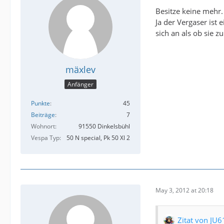
Besitze keine mehr.
Ja der Vergaser ist
sich an als ob sie z
mäxlev
Anfänger
Punkte
45
Beiträge
7
Wohnort
91550 Dinkelsbühl
Vespa Typ
50 N special, Pk 50 Xl 2
May 3, 2012 at 20:18
Zitat von JU6