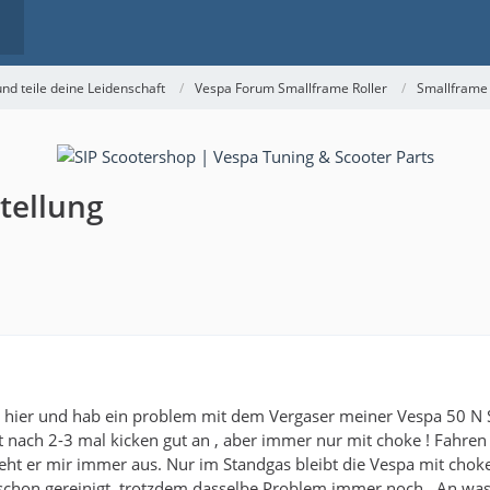
nd teile deine Leidenschaft
Vespa Forum Smallframe Roller
Smallframe
tellung
u hier und hab ein problem mit dem Vergaser meiner Vespa 50 N S
t nach 2-3 mal kicken gut an , aber immer nur mit choke ! Fahre
geht er mir immer aus. Nur im Standgas bleibt die Vespa mit choke
chon gereinigt, trotzdem dasselbe Problem immer noch . An was 