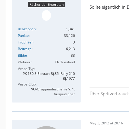
Rächer der Enterbten
Sollte eigentlich i
Reaktionen
1,341
Punkte
33,126
Trophäen
3
Beiträge
6,213
Bilder
33
Wohnort
Ostfriesland
Vespa Typ
PK 130 S Elestart Bj.85, Rally 210
Bj.1977
Vespa Club
VO-Gruppenduschen e.V. 1.
Über Spritverbrauch
Auspeitscher
May 3, 2012 at 20:16