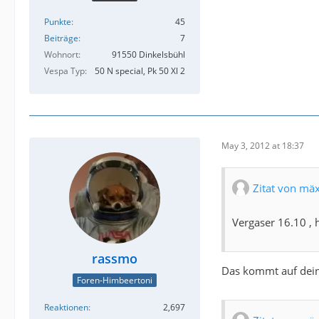
Punkte
45
Beiträge
7
Wohnort
91550 Dinkelsbühl
Vespa Typ
50 N special, Pk 50 Xl 2
May 3, 2012 at 18:37
Zitat von mä
Vergaser 16.10 , 
rassmo
Das kommt auf dein
Foren-Himbeertoni
Reaktionen
2,697