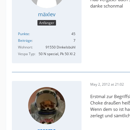
danke schonmal
mäxlev
Anfänger
Punkte
45
Beiträge
7
Wohnort
91550 Dinkelsbühl
Vespa Typ
50 N special, Pk 50 Xl 2
May 2, 2012 at 21:02
Erstmal zur Begrif
Choke draußen heiß
Wenn dem so ist has
zerlegt und sämtlic