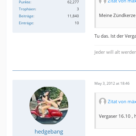
Zitat von mä
Punkte
62,277
Trophäen
3
Meine Zündkerze 
Beiträge
11,840
Einträge
10
Tu das. Ist der Verg
Jeder will alt werden
May 3, 2012 at 18:46
Zitat von mä
Vergaser 16.10 , 
hedgebang