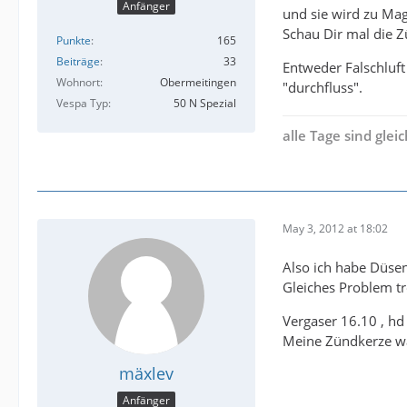
Anfänger
und sie wird zu Mage
Schau Dir mal die Z
Punkte
165
Beiträge
33
Entweder Falschluft
Wohnort
Obermeitingen
"durchfluss".
Vespa Typ
50 N Spezial
alle Tage sind gleic
May 3, 2012 at 18:02
Also ich habe Düsen
Gleiches Problem t
Vergaser 16.10 , hd
Meine Zündkerze wa
mäxlev
Anfänger