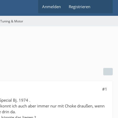
Anmelden
Registrieren
 Tuning & Motor
#1
pecial Bj. 1974 .
n konnt ich auch aber immer nur mit Choke draußen, wenn
 drin da.
könnte das liegen ?