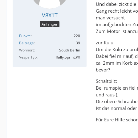
Und dabei zickt die
Gang recht leicht vo
V8X1T
man versucht
im aufgebockten Zu
Anfänger
Zum Motor ist anzu
Punkte
220
zur Kulu:
Beiträge
39
Um die Kulu zu prüf
Wohnort
South Berlin
Dabei fiel mir auf, 
Vespa Typ
Rally,Sprint,PX
ca. 2mm im Korb axi
bevor?
Schaltpilz:
Bei rumspielen fiel 
und raus ).
Die obere Schraube 
Ist das normal oder
Für Eure Hilfe scho