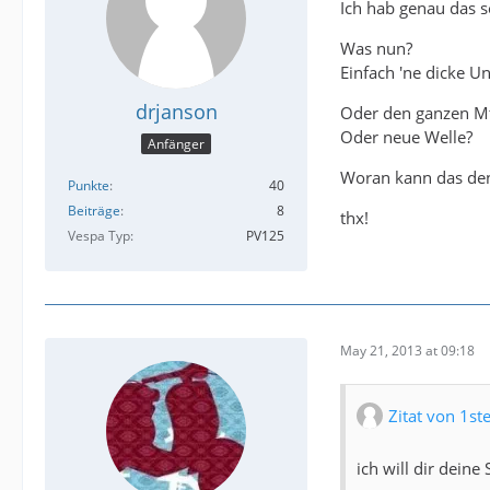
Ich hab genau das 
Was nun?
Einfach 'ne dicke Un
drjanson
Oder den ganzen M
Oder neue Welle?
Anfänger
Woran kann das den
Punkte
40
Beiträge
8
thx!
Vespa Typ
PV125
May 21, 2013 at 09:18
Zitat von 1st
ich will dir deine