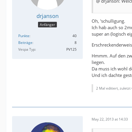
@ drjanson: Welc
drjanson
Oh, 'schulligung.
Anfänger
Ich hab auch so 2mm
super an (logisch ei
Punkte
40
Beiträge
8
Erschreckenderweise
Vespa Typ
PV125
Hmmm. Auf den zweit
liegen.
Da muss ich wohl 
Und ich dachte gest
2 Mal editiert, zuletzt
May 22, 2013 at 14:33