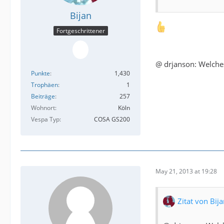
Bijan
Fortgeschrittener
@ drjanson: Welche
Punkte
1,430
Trophäen
1
Beiträge
257
Wohnort
Köln
Vespa Typ
COSA GS200
May 21, 2013 at 19:28
Zitat von Bij