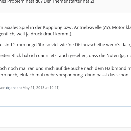
hes Problem hast du? Der Themenstarter hat 2!
 axiales Spiel in der Kupplung bzw. Antriebswelle (?!?), Motor k
gentlich, weil ja druck drauf kommt).
 sind 2 mm ungefähr so viel wie 'ne Distanzscheibe wenn's da i
en Blick hab ich dann jetzt auch gesehen, dass die Nuten (ja, nu
doch noch mal ran und mich auf die Suche nach dem Halbmond 
ern noch, einfach mal mehr vorspannung, dann passt das schon..
 von
drjanson
(
May 21, 2013 at 19:41
)