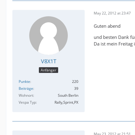
May 22, 2012 at 23:47
Guten abend
und besten Dank für
Da ist mein Freitag 
V8X1T
Anfänger
Punkte
220
Beiträge
39
Wohnort
South Berlin
Vespa Typ
Rally,Sprint,PX
May 23, 2012 at 21:51