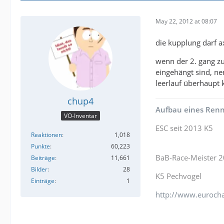
May 22, 2012 at 08:07
die kupplung darf a
wenn der 2. gang zu
eingehängt sind, nen
leerlauf überhaupt k
chup4
Aufbau eines Renn
VO-Inventar
ESC seit 2013 K5
Reaktionen
1,018
Punkte
60,223
BaB-Race-Meister 
Beiträge
11,661
Bilder
28
K5 Pechvogel
Einträge
1
http://www.eurocha