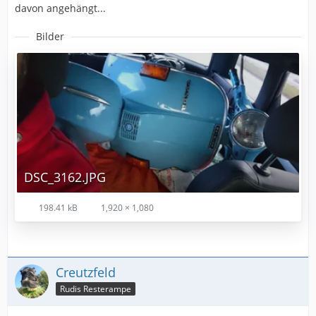
davon angehängt...
Bilder
DSC_3162.JPG
198.41 kB
1,920 × 1,080
Creutzfeld
Rudis Resterampe