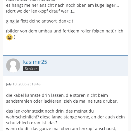
hinteren federbein und dann noch die eine lange an
es hängt meiner ansicht nach noch oben am kugellager...
der karosserie. wenn du dir deinen kickstarter anguckst,
(dort wo der lenkkopf drauf war..)...
müßtest den kopf von einer schraube sehe, direkt an
der karosserie, das ist die lange. kanns nicht besser
ging ja flott deine antwort, danke !
beschreiben. aber bevor du die beiden schrauben löst
und rausziehst, mach vorher noch den vergaser ab,
(bilder von dem umbau und fertigem roller folgen natürlich
sonst kannste dir gleich nen neuen ansaugstutzen
)
kaufen.
sagt mir mal bitte am besten wie ich den kompletten
motor ausbauen kann
(wenn das geschehen ist, wird der roller sandgestrahlt,
kasimir25
daher der aufwand
).
Schüler
danke nochmals....
July 10, 2006 at 18:48
die kabel kannste drin lassen, die stören nicht beim
sandstrahlen oder lackieren. zieh da mal ne tüte drüber.
das lenkrohr steckt noch drin, das meinst du
wahrscheinlich!? diese lange stange vorne, an der auch dein
schutzblech dran ist. das?
wenn du dir das ganze mal oben am lenkopf anschaust,