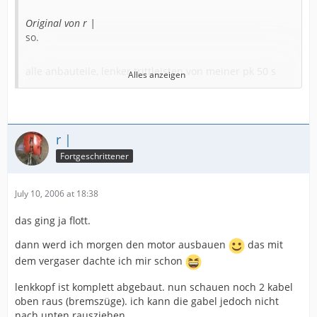
Original von r |
so.
alle anbauteile, lenker trittleisten von meiner pk 50 s
Alles anzeigen
sind nun weg.
(die gabel fehlt noch, aber dazu brauch ich ja ein
spezielwerkzeug für das kugellager..)
r |
gabel! wo ist denn da ein kugellager?
Fortgeschrittener
July 10, 2006 at 18:38
hängt der komplette motor an ein paar schrauben oder
das ging ja flott.
muss ich ihn komplett zerlegen um ihn
rauszubekommen ?
dann werd ich morgen den motor ausbauen
das mit
die hintere feder, kann ich die untere schraube am
dem vergaser dachte ich mir schon
motor einfach lösen (oder springt mir die feder ins
gesicht) ?
lenkkopf ist komplett abgebaut. nun schauen noch 2 kabel
oben raus (bremszüge). ich kann die gabel jedoch nicht
motor hängt nur an zwei schrauben. die eine kurze am
nach unten rausziehen...