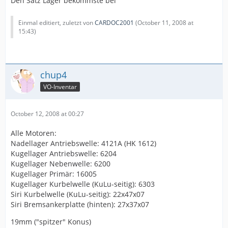
Den Satz Lager bekommste bei
Einmal editiert, zuletzt von
CARDOC2001
(
October 11, 2008 at
15:43
)
chup4
VO-Inventar
October 12, 2008 at 00:27
Alle Motoren:
Nadellager Antriebswelle: 4121A (HK 1612)
Kugellager Antriebswelle: 6204
Kugellager Nebenwelle: 6200
Kugellager Primär: 16005
Kugellager Kurbelwelle (KuLu-seitig): 6303
Siri Kurbelwelle (KuLu-seitig): 22x47x07
Siri Bremsankerplatte (hinten): 27x37x07
19mm ("spitzer" Konus)