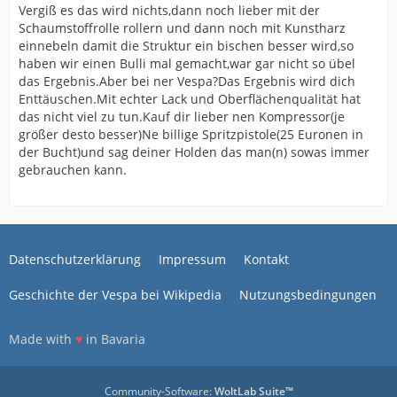
Vergiß es das wird nichts,dann noch lieber mit der
Schaumstoffrolle rollern und dann noch mit Kunstharz
einnebeln damit die Struktur ein bischen besser wird,so
haben wir einen Bulli mal gemacht,war gar nicht so übel
das Ergebnis.Aber bei ner Vespa?Das Ergebnis wird dich
Enttäuschen.Mit echter Lack und Oberflächenqualität hat
das nicht viel zu tun.Kauf dir lieber nen Kompressor(je
größer desto besser)Ne billige Spritzpistole(25 Euronen in
der Bucht)und sag deiner Holden das man(n) sowas immer
gebrauchen kann.
Datenschutzerklärung
Impressum
Kontakt
Geschichte der Vespa bei Wikipedia
Nutzungsbedingungen
Made with
♥
in Bavaria
Community-Software:
WoltLab Suite™