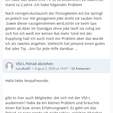
stand ca 2 Jahre .Ich habe folgendes Problem
Nach reinigen,Austausch der Flüssigkeiten ect.Sie springt
an,jedoch nur mit gezogenem Joke dreht sie sauber hoch
.Sowie dieser rausgenommen wird,stirbt sie beim Gas
geben ab.Aber im Standgas ohne joke läuft sie ruhig vor
sich hin.Ich weiß mir keinen Rat mehr !Und mit der
Kupplung hab ich auch noch ein Problem aber das würde
ich als zweites angehen .Vielleicht hat jemand einen guten
Rat oder Tip …bin für jede Hilfe dankbar …
V50 L Polrad abziehen
Lucullus81
August 2, 2026 at 14:47
52 Antworten
Hallo liebe Vespafreunde,
gibt es hier auch Mitglieder, die sich mit der V50 L
auskennen? Habe da ein kleines Problem und bräuchte
einen Rat bzw. einen Erfahrungswert. Es geht um das
Polrad, so ganz werde ich nicht schlau, welchen Abzieher