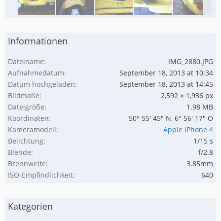
Informationen
Dateiname
IMG_2880.JPG
Aufnahmedatum
September 18, 2013 at 10:34
Datum hochgeladen
September 18, 2013 at 14:45
Bildmaße
2,592 × 1,936 px
Dateigröße
1.98 MB
Koordinaten
50° 55' 45" N, 6° 56' 17" O
Kameramodell
Apple iPhone 4
Belichtung
1/15 s
Blende
f/2.8
Brennweite
3.85mm
ISO-Empfindlichkeit
640
Kategorien