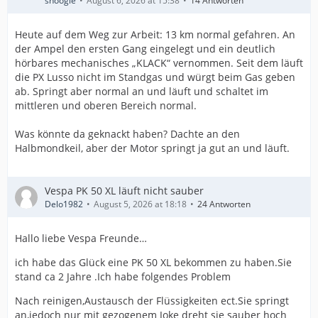
snoogle
August 6, 2026 at 15:38
14 Antworten
Heute auf dem Weg zur Arbeit: 13 km normal gefahren. An
der Ampel den ersten Gang eingelegt und ein deutlich
hörbares mechanisches „KLACK“ vernommen. Seit dem läuft
die PX Lusso nicht im Standgas und würgt beim Gas geben
ab. Springt aber normal an und läuft und schaltet im
mittleren und oberen Bereich normal.
Was könnte da geknackt haben? Dachte an den
Halbmondkeil, aber der Motor springt ja gut an und läuft.
Vespa PK 50 XL läuft nicht sauber
Delo1982
August 5, 2026 at 18:18
24 Antworten
Hallo liebe Vespa Freunde…
ich habe das Glück eine PK 50 XL bekommen zu haben.Sie
stand ca 2 Jahre .Ich habe folgendes Problem
Nach reinigen,Austausch der Flüssigkeiten ect.Sie springt
an,jedoch nur mit gezogenem Joke dreht sie sauber hoch