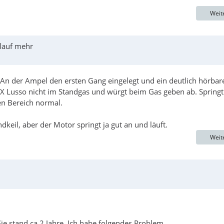
Weit
rlauf mehr
An der Ampel den ersten Gang eingelegt und ein deutlich hörbar
X Lusso nicht im Standgas und würgt beim Gas geben ab. Springt
en Bereich normal.
il, aber der Motor springt ja gut an und läuft.
Weit
e stand ca 2 Jahre .Ich habe folgendes Problem