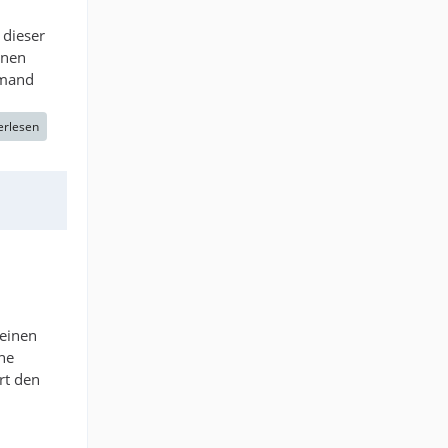
 dieser
inen
emand
erlesen
 einen
he
rt den