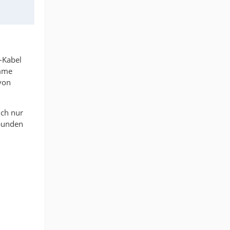
-Kabel
omme
 von
ich nur
bunden