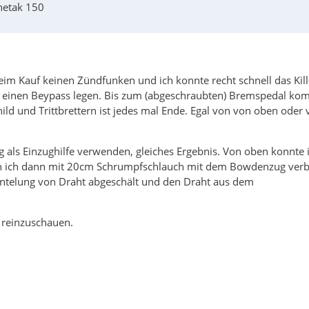
hetak 150
eim Kauf keinen Zündfunken und ich konnte recht schnell das Kill
n einen Beypass legen. Bis zum (abgeschraubten) Bremspedal k
ild und Trittbrettern ist jedes mal Ende. Egal von von oben oder
g als Einzughilfe verwenden, gleiches Ergebnis. Von oben konnte 
en ich dann mit 20cm Schrumpfschlauch mit dem Bowdenzug ver
antelung von Draht abgeschält und den Draht aus dem
 reinzuschauen.