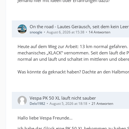
Jemand hier mit Ideen oder Erfahrungen dazu?
On the road - Lautes Geräusch, seit dem kein Lee
snoogle
August 6, 2026 at 15:38
14 Antworten
Heute auf dem Weg zur Arbeit: 13 km normal gefahren. 
mechanisches „KLACK“ vernommen. Seit dem läuft die P
normal an und läuft und schaltet im mittleren und ober
Was könnte da geknackt haben? Dachte an den Halbmondke
Vespa PK 50 XL läuft nicht sauber
Delo1982
August 5, 2026 at 18:18
21 Antworten
Hallo liebe Vespa Freunde…
ich habe das Glück eine PK 50 XL bekommen zu haben.Si