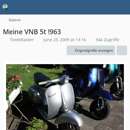
Galerie
Meine VNB 5t !963
TombRaider
June 25, 2009 at 13:16
944 Zugriffe
Originalgröße anzeigen