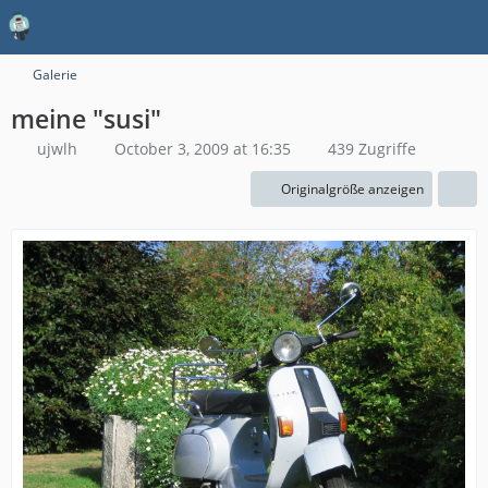
Galerie
meine "susi"
ujwlh
October 3, 2009 at 16:35
439 Zugriffe
Originalgröße anzeigen