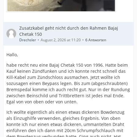
Zusatzkabel geht nicht durch den Rahmen Bajaj
Chetak 150
Drechsler
August 2, 2026 at 11:20
6 Antworten
Hallo,
habe recht neu eine Bajaj Chetak 150 von 1996. Hatte beim
Kauf keinen Zündfunken und ich konnte recht schnell das
Kill-Kabel zum Zündschloss ausmachen. Jetzt wollte ich
sozusagen einen Beypass legen. Bis zum (abgeschraubten)
Bremspedal komme ich auch recht gut. Nur in der Rundung
zwischen Beinschild und Trittbrettern ist jedes mal Ende.
Egal von von oben oder von unten.
Ich wollte eigentlich als einen etwas dickeren Bowdenzug
als Einzughilfe verwenden, gleiches Ergebnis. Von oben
konnte ich nur einen etwas dickeren, ummantelten Draht
einführen den ich dann mit 20cm Schrumpfschlauch mit
dem Bowdenzug verbunden hatte. Ging auch nicht. Hat