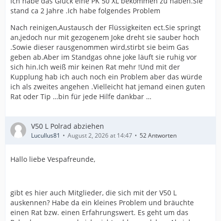
ich habe das Glück eine PK 50 XL bekommen zu haben.Sie
stand ca 2 Jahre .Ich habe folgendes Problem
Nach reinigen,Austausch der Flüssigkeiten ect.Sie springt
an,jedoch nur mit gezogenem Joke dreht sie sauber hoch
.Sowie dieser rausgenommen wird,stirbt sie beim Gas
geben ab.Aber im Standgas ohne joke läuft sie ruhig vor
sich hin.Ich weiß mir keinen Rat mehr !Und mit der
Kupplung hab ich auch noch ein Problem aber das würde
ich als zweites angehen .Vielleicht hat jemand einen guten
Rat oder Tip …bin für jede Hilfe dankbar …
V50 L Polrad abziehen
Lucullus81
August 2, 2026 at 14:47
52 Antworten
Hallo liebe Vespafreunde,
gibt es hier auch Mitglieder, die sich mit der V50 L
auskennen? Habe da ein kleines Problem und bräuchte
einen Rat bzw. einen Erfahrungswert. Es geht um das