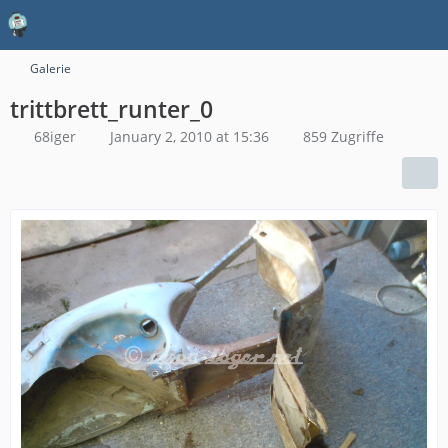
Galerie
trittbrett_runter_0
68iger
January 2, 2010 at 15:36
859 Zugriffe