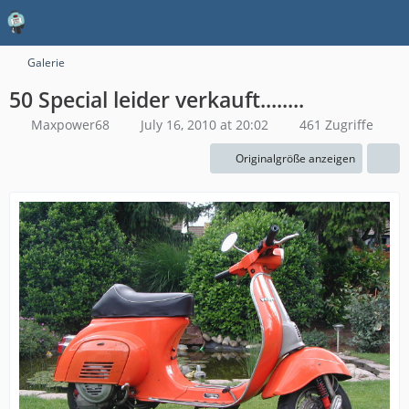
Galerie
50 Special leider verkauft........
Maxpower68
July 16, 2010 at 20:02
461 Zugriffe
Originalgröße anzeigen