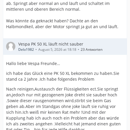
ab. Springt aber normal an und läuft und schaltet im
mittleren und oberen Bereich normal.
Was könnte da geknackt haben? Dachte an den
Halbmondkeil, aber der Motor springt ja gut an und läuft.
Vespa PK 50 XL läuft nicht sauber
Delo1982
August 5, 2026 at 18:18
23 Antworten
Hallo liebe Vespa Freunde…
ich habe das Glück eine PK 50 XL bekommen zu haben.Sie
stand ca 2 Jahre .Ich habe folgendes Problem
Nach reinigen,Austausch der Flüssigkeiten ect.Sie springt
an,jedoch nur mit gezogenem Joke dreht sie sauber hoch
.Sowie dieser rausgenommen wird,stirbt sie beim Gas
geben ab.Aber im Standgas ohne joke läuft sie ruhig vor
sich hin.Ich weiß mir keinen Rat mehr !Und mit der
Kupplung hab ich auch noch ein Problem aber das würde
ich als zweites angehen .Vielleicht hat jemand einen guten
Rat oder Tip …bin für jede Hilfe dankbar …