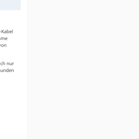
-Kabel
omme
 von
ich nur
bunden