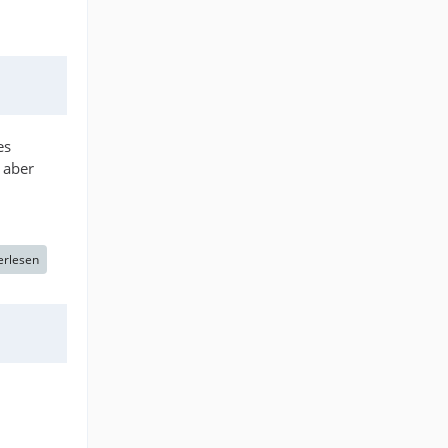
es
 aber
erlesen