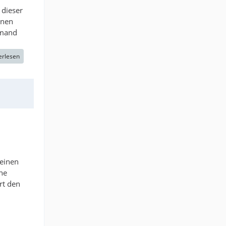
 dieser
inen
emand
erlesen
 einen
he
rt den