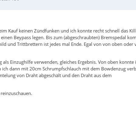
eim Kauf keinen Zündfunken und ich konnte recht schnell das Kill
n einen Beypass legen. Bis zum (abgeschraubten) Bremspedal k
ild und Trittbrettern ist jedes mal Ende. Egal von von oben oder
g als Einzughilfe verwenden, gleiches Ergebnis. Von oben konnte 
en ich dann mit 20cm Schrumpfschlauch mit dem Bowdenzug ver
antelung von Draht abgeschält und den Draht aus dem
 reinzuschauen.