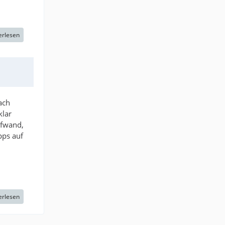
erlesen
ach
klar
ufwand,
pps auf
erlesen