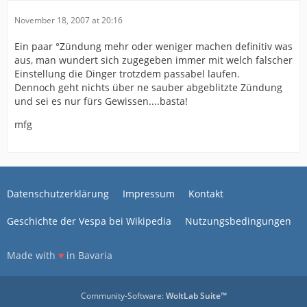
November 18, 2007 at 20:16
Ein paar °Zündung mehr oder weniger machen definitiv was
aus, man wundert sich zugegeben immer mit welch falscher
Einstellung die Dinger trotzdem passabel laufen.
Dennoch geht nichts über ne sauber abgeblitzte Zündung
und sei es nur fürs Gewissen....basta!
mfg
Datenschutzerklärung
Impressum
Kontakt
Geschichte der Vespa bei Wikipedia
Nutzungsbedingungen
Made with
♥
in Bavaria
Community-Software:
WoltLab Suite™