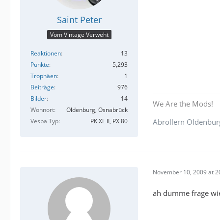
Saint Peter
Vom Vintage Verweht
Reaktionen
13
Punkte
5,293
Trophäen
1
Beiträge
976
Bilder
14
We Are the Mods!
Wohnort
Oldenburg, Osnabrück
Vespa Typ
PK XL II, PX 80
Abrollern Oldenbur
November 10, 2009 at 2
ah dumme frage wie 