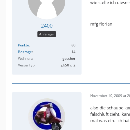
wie stelle ich diese
mfg florian
2400
Anfänger
Punkte
80
Beiträge
14
Wohnort
gescher
Vespa Typ
pk50 xl 2
November 10, 2009 at 2
also die schaube ka
falschluft zieht. ka
mal was ein. ich h