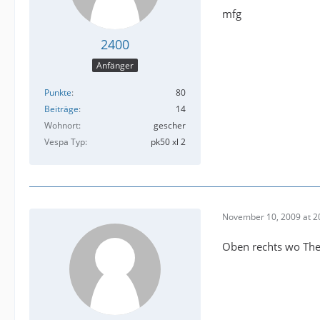
mfg
2400
Anfänger
Punkte
80
Beiträge
14
Wohnort
gescher
Vespa Typ
pk50 xl 2
November 10, 2009 at 2
Oben rechts wo Them