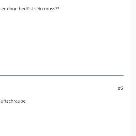
eser dann bedüst sein muss??
#2
 luftschraube