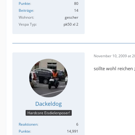
Punkte
80
Beiträge
14
Wohnort
gescher
Vespa Typ
pk50 xl 2
November 10, 2009 at 2
sollte wohl reichen 
Dackeldog
Hardcore Eisdielenposer!
Reaktionen
6
Punkte
14,991