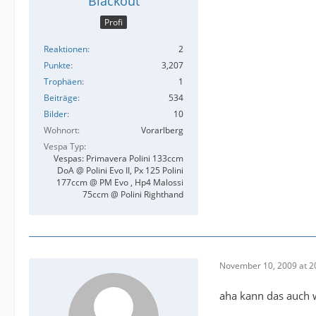
Blackout
Profi
Reaktionen
2
Punkte
3,207
Trophäen
1
Beiträge
534
Bilder
10
Wohnort
Vorarlberg
Vespa Typ
Vespas: Primavera Polini 133ccm
DoA @ Polini Evo II, Px 125 Polini
177ccm @ PM Evo , Hp4 Malossi
75ccm @ Polini Righthand
November 10, 2009 at 2
aha kann das auch 