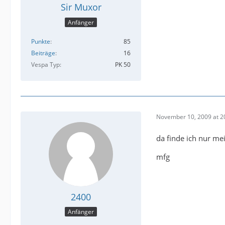
Sir Muxor
Anfänger
Punkte
85
Beiträge
16
Vespa Typ
PK 50
November 10, 2009 at 2
da finde ich nur me
mfg
2400
Anfänger