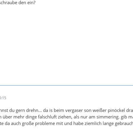
 schraube den ein?
0:15
nnst du gern drehn... da is beim vergaser son weißer pinöckel dra
nn über mehr dinge falschluft ziehen, als nur am simmering. gib ma
atte da auch große probleme mit und habe ziemlich lange gebr