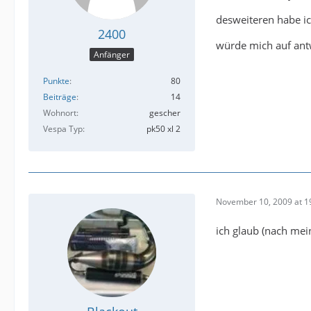
desweiteren habe ic
2400
würde mich auf antw
Anfänger
Punkte
80
Beiträge
14
Wohnort
gescher
Vespa Typ
pk50 xl 2
November 10, 2009 at 1
ich glaub (nach mei