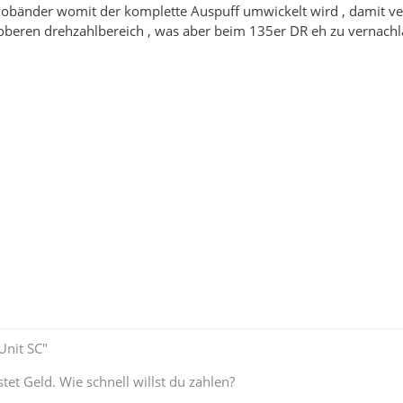
mobänder womit der komplette Auspuff umwickelt wird , damit ve
m oberen drehzahlbereich , was aber beim 135er DR eh zu vernachlä
nit SC"
tet Geld. Wie schnell willst du zahlen?