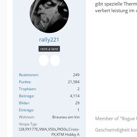
gibt spezielle Ther
verliert leistung i
rally221
rent a tent
Reaktionen
249
Punkte
21,584
Trophäen
2
Beiträge
4,114
Bilder
29
Einträge
1
Wohnort
Braunau am Inn
Member of "Rogue U
Vespa Typ
,Rally180,VB228,PX177E,VMA,V50s,PK50s,Cross-
Geschwindigkeit kos
PX,KTM Hobby A