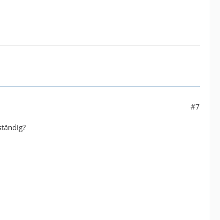
#7
tändig?