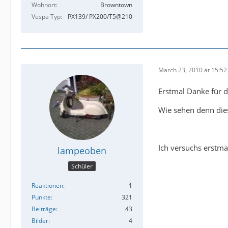
Wohnort
Browntown
Vespa Typ
PX139/ PX200/T5@210
March 23, 2010 at 15:52
Erstmal Danke für d
Wie sehen denn die
Ich versuchs erstma
lampeoben
Schüler
Reaktionen
1
Punkte
321
Beiträge
43
Bilder
4