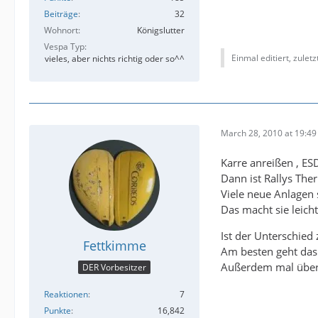
Beiträge
32
Wohnort
Königslutter
Vespa Typ
Einmal editiert, zulet
vieles, aber nichts richtig oder so^^
March 28, 2010 at 19:49
Karre anreißen , ESD
Dann ist Rallys T
Viele neue Anlagen 
Das macht sie leich
Ist der Unterschied
Fettkimme
Am besten geht das
Außerdem mal übe
DER Vorbesitzer
Reaktionen
7
Punkte
16,842