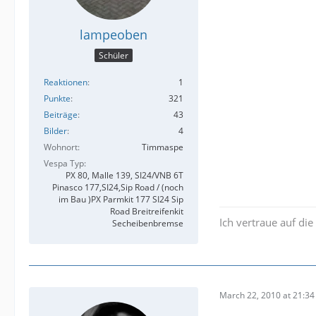
lampeoben
Schüler
Reaktionen
1
Punkte
321
Beiträge
43
Bilder
4
Wohnort
Timmaspe
Vespa Typ
PX 80, Malle 139, SI24/VNB 6T
Pinasco 177,SI24,Sip Road / (noch
im Bau )PX Parmkit 177 SI24 Sip
Road Breitreifenkit
Ich vertraue auf di
Secheibenbremse
March 22, 2010 at 21:34