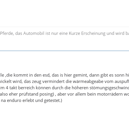
e Pferde, das Automobil ist nur eine Kurze Erscheinung und wird 
le ,die kommt in den esd, das is hier gemint, dann gibt es sonn h
ckelt wird, das zeug vermindert die wärmeabgeabe vom auspuff , 
r im 4 takt berreich können durch die höheren stömungsgeschwindig
lso eher prüfstand posing) , aber vor allem bein motorrädern w
 na enduro erlebt und getestet.)