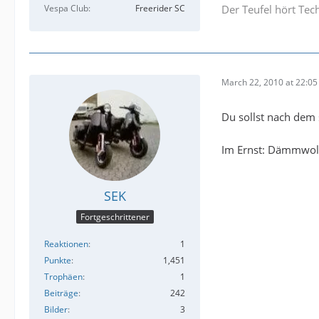
Vespa Club
Freerider SC
Der Teufel hört Tec
March 22, 2010 at 22:05
Du sollst nach dem 
Im Ernst: Dämmwolle
SEK
Fortgeschrittener
Reaktionen
1
Punkte
1,451
Trophäen
1
Beiträge
242
Bilder
3