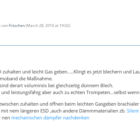
zt von
Fritzchen
(
March 28, 2010 at 19:02
)
 zuhalten und leicht Gas geben.....Klingt es jetzt blechern und La
hermoband die Maßnahme.
sind derart voluminös bei gleichzeitig dünnem Blech.
t und leistungsfähig aber auch zu echten Trompeten...selbst wenn
 zwischen zuhalten und öffnen beim leichten Gasgeben brachiale
 mit nem längeren ESD ,auch andere Dämmmaterialien zb.
Silent
r nen
mechanischen dämpfer nachdenken