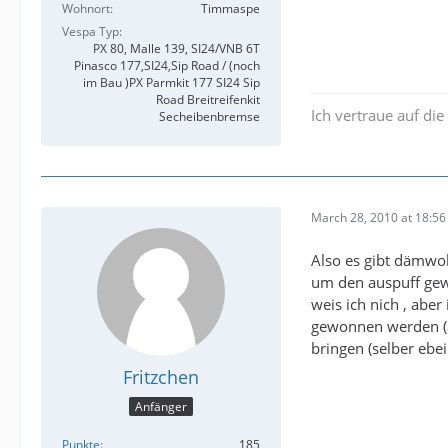
Wohnort
Timmaspe
Vespa Typ
PX 80, Malle 139, SI24/VNB 6T
Pinasco 177,SI24,Sip Road / (noch
im Bau )PX Parmkit 177 SI24 Sip
Road Breitreifenkit
Ich vertraue auf di
Secheibenbremse
March 28, 2010 at 18:56
Also es gibt dämwol
um den auspuff gewi
weis ich nich , abe
gewonnen werden (a
bringen (selber ebei
Fritzchen
Anfänger
Punkte
185