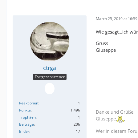
March 25, 2010 at 16:59
Wie gesagt...ich wür
Gruss
Giuseppe
ctrga
Fortgeschrittener
Reaktionen
1
Punkte
1,496
Danke und Grüße
Trophäen
1
Giuseppe
Beiträge
206
Wer in diesem Forum
Bilder
17