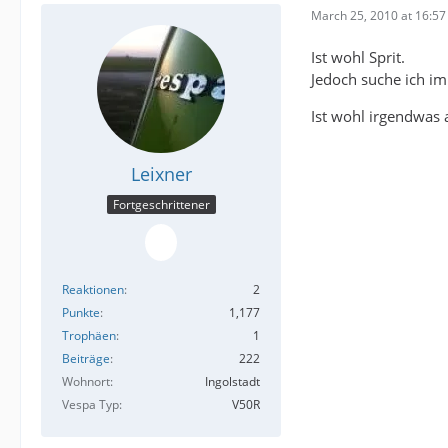
March 25, 2010 at 16:57
Ist wohl Sprit.
Jedoch suche ich i
Ist wohl irgendwas 
Leixner
Fortgeschrittener
Reaktionen
2
Punkte
1,177
Trophäen
1
Beiträge
222
Wohnort
Ingolstadt
Vespa Typ
V50R