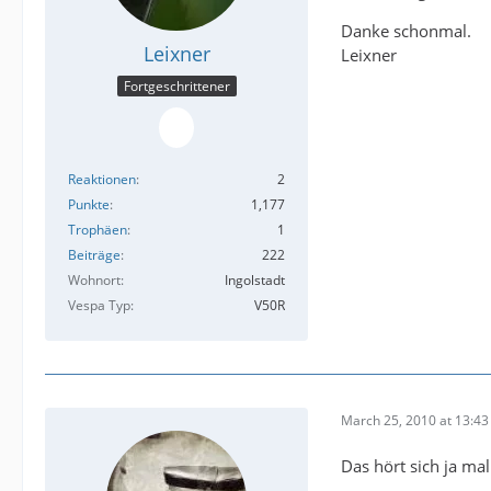
Danke schonmal.
Leixner
Leixner
Fortgeschrittener
Reaktionen
2
Punkte
1,177
Trophäen
1
Beiträge
222
Wohnort
Ingolstadt
Vespa Typ
V50R
March 25, 2010 at 13:43
Das hört sich ja mal 