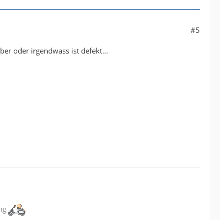
#5
ber oder irgendwass ist defekt...
ung