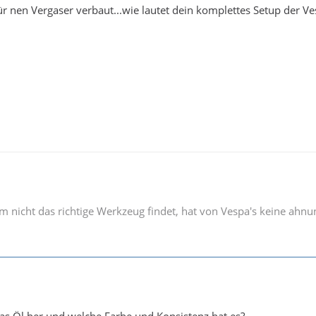
r nen Vergaser verbaut...wie lautet dein komplettes Setup der Ve
 nicht das richtige Werkzeug findet, hat von Vespa's keine ahn
 Öl her und welche Farbe und Konsistenz hat es?