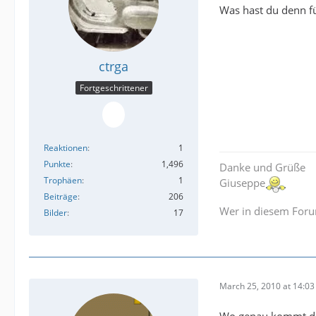
Was hast du denn fü
ctrga
Fortgeschrittener
Reaktionen
1
Punkte
1,496
Danke und Grüße
Trophäen
1
Giuseppe
Beiträge
206
Wer in diesem Forum
Bilder
17
March 25, 2010 at 14:03
Wo genau kommt das