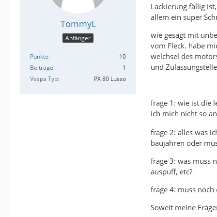
Lackierung fällig is
allem ein super Sch
TommyL
wie gesagt mit unb
Anfänger
vom Fleck. habe mic
welchsel des motors
Punkte
10
und Zulassungstelle
Beiträge
1
Vespa Typ
PX 80 Lusso
frage 1: wie ist di
ich mich nicht so a
frage 2: alles was 
baujahren oder muss
frage 3: was muss n
auspuff, etc?
frage 4: muss noch
Soweit meine Frage