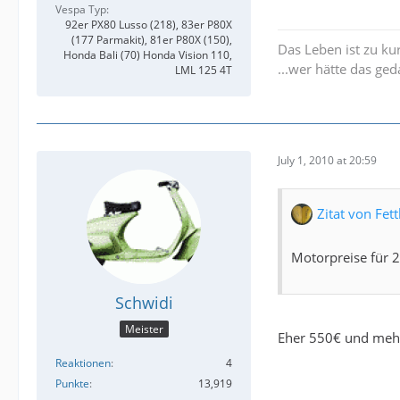
Vespa Typ
92er PX80 Lusso (218), 83er P80X
(177 Parmakit), 81er P80X (150),
Das Leben ist zu ku
Honda Bali (70) Honda Vision 110,
...wer hätte das ged
LML 125 4T
July 1, 2010 at 20:59
Zitat von Fe
Motorpreise für 2
Schwidi
Meister
Eher 550€ und mehr
Reaktionen
4
Punkte
13,919