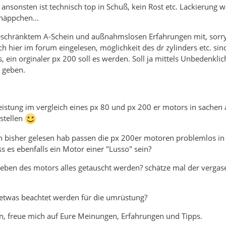
t, ansonsten ist technisch top in Schuß, kein Rost etc. Lackierung 
näppchen...
eschränktem A-Schein und außnahmslosen Erfahrungen mit, sorry,
h hier im forum eingelesen, möglichkeit des dr zylinders etc. sin
, ein orginaler px 200 soll es werden. Soll ja mittels Unbedenkl
 geben.
e leistung im vergleich eines px 80 und px 200 er motors in sache
nstellen
ich bisher gelesen hab passen die px 200er motoren problemlos in
 es ebenfalls ein Motor einer "Lusso" sein?
eben des motors alles getauscht werden? schätze mal der vergase
 etwas beachtet werden für die umrüstung?
n, freue mich auf Eure Meinungen, Erfahrungen und Tipps.