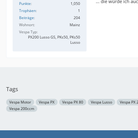
... die würde ich au
Punkte
1,050
Trophäen
1
Beiträge
204
Wohnort
Mainz
Vespa Typ
PX200 Lusso GS, PKs50, PKs50
Lusso
Tags
Vespa Motor
Vespa PX
Vespa PX 80
Vespa Lusso
Vespa PX 
Vespa 200ccm