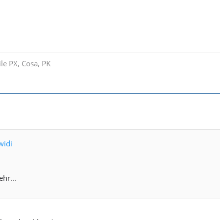
ile PX, Cosa, PK
widi
hr...