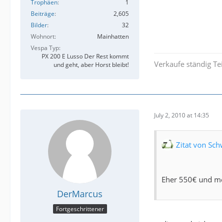
Trophäen
1
Beiträge
2,605
Bilder
32
Wohnort
Mainhatten
Vespa Typ
PX 200 E Lusso Der Rest kommt
Verkaufe ständig Te
und geht, aber Horst bleibt!
July 2, 2010 at 14:35
Zitat von Sch
Eher 550€ und me
DerMarcus
Fortgeschrittener