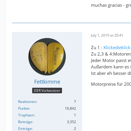
muchas gracias - 
July 1, 2010 at 20:41
Zu 1 :
Klickedieklick
Zu 2,3 & 4:Motoren
Jeder Motor passt 
Außerdem kann es s
Ist aber eh besser 
Fettkimme
Motorpreise für 200
DER Vorbesitzer
Reaktionen
7
Punkte
16,842
Trophäen
1
Beiträge
3,352
Einträge
2