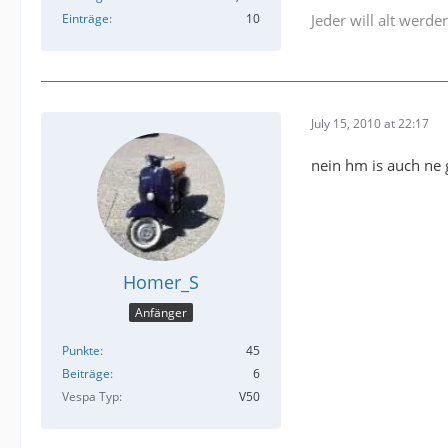
Einträge
10
Jeder will alt werden
July 15, 2010 at 22:17
nein hm is auch ne 
Homer_S
Anfänger
Punkte
45
Beiträge
6
Vespa Typ
V50