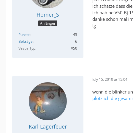
ich schätze dass di
ich hab ne V50 Bj 
Homer_S
danke schon mal im
Anfänger
lg
Punkte
45
Beiträge
6
Vespa Typ
V50
July 15, 2010 at 15:04
wenn die blinker un
plötzlich die gesam
Karl Lagerfeuer