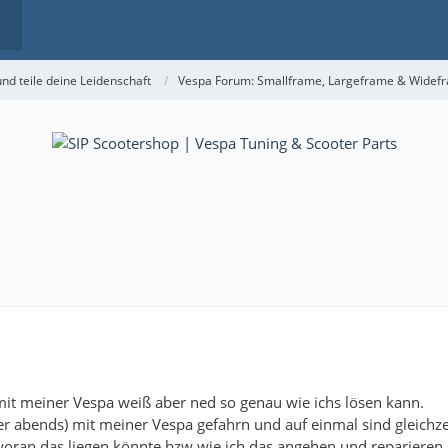
nd teile deine Leidenschaft
Vespa Forum: Smallframe, Largeframe & Widef
it meiner Vespa weiß aber ned so genau wie ichs lösen kann.
der abends) mit meiner Vespa gefahrn und auf einmal sind gleichzei
 woran das liegen könnte bzw wie ich das angehen und reparieren s