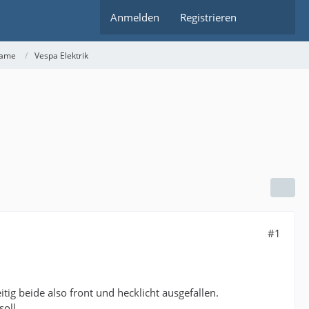
Anmelden
Registrieren
rame
Vespa Elektrik
#1
tig beide also front und hecklicht ausgefallen.
oll.