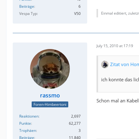
Beiträge
6
Einmal editiert, zulet
Vespa Typ
V50
July 15, 2010 at 17:19
Zitat von Ho
ich konnte das lic
rassmo
Schon mal an Kabel
Foren-Himbeertoni
Reaktionen
2,697
Punkte
62,277
Trophäen
3
Beiträge
11,840