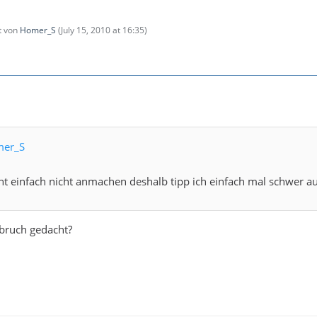
zt von
Homer_S
(
July 15, 2010 at 16:35
)
mer_S
ht einfach nicht anmachen deshalb tipp ich einfach mal schwer auf 
bruch gedacht?