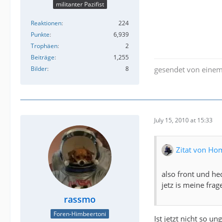
militanter Pazifist
Reaktionen
224
Punkte
6,939
Trophäen
2
Beiträge
1,255
Bilder
8
gesendet von einem
July 15, 2010 at 15:33
Zitat von Ho
also front und hec
jetz is meine fra
rassmo
Foren-Himbeertoni
Ist jetzt nicht so u