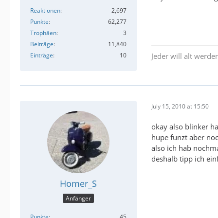
Reaktionen
2,697
Punkte
62,277
Trophäen
3
Beiträge
11,840
Einträge
10
Jeder will alt werden
July 15, 2010 at 15:50
okay also blinker ha
hupe funzt aber noc
also ich hab nochma
deshalb tipp ich ein
Homer_S
Anfänger
Punkte
45