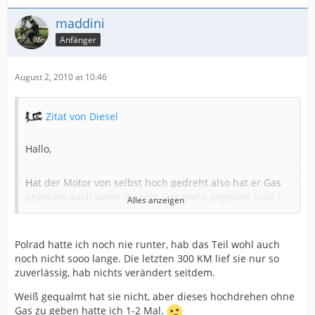
maddini
Anfänger
August 2, 2010 at 10:46
Zitat von Diesel
Hallo,
Hat der Motor von selbst hoch gedreht also hat er Gas
gegeben auch wenn du kein Gas mehr gegeben hast ?
Alles anzeigen
Hat sie evt. Weiß gequalmt als du sie noch heim
Polrad hatte ich noch nie runter, hab das Teil wohl auch
gefahren hast ?
noch nicht sooo lange. Die letzten 300 KM lief sie nur so
zuverlässig, hab nichts verändert seitdem.
Weiß gequalmt hat sie nicht, aber dieses hochdrehen ohne
Gas zu geben hatte ich 1-2 Mal.
Hattest du in letzter Zeit das Polrad noch mal runter