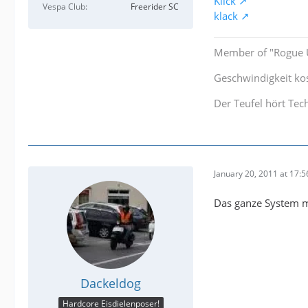
Klick
Vespa Club
Freerider SC
klack
Member of "Rogue U
Geschwindigkeit kos
Der Teufel hört Tec
January 20, 2011 at 17:5
Das ganze System m
Dackeldog
Hardcore Eisdielenposer!