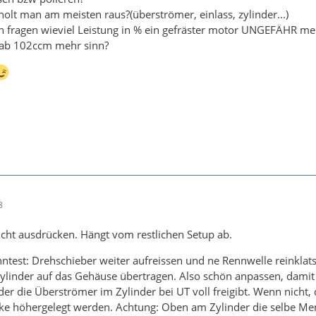
holt man am meisten raus?(überströmer, einlass, zylinder...)
 fragen wieviel Leistung in % ein gefräster motor UNGEFÄHR meh
 ab 102ccm mehr sinn?
8
icht ausdrücken. Hängt vom restlichen Setup ab.
test: Drehschieber weiter aufreissen und ne Rennwelle reinklat
linder auf das Gehäuse übertragen. Also schön anpassen, damit d
der die Überströmer im Zylinder bei UT voll freigibt. Wenn nicht,
e höhergelegt werden. Achtung: Oben am Zylinder die selbe Meng