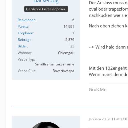
Dackeldog
Der Auslass muss d
oval oder trapezför
Hardcore Eisdielenposer!
nachkucken wie sie 
Reaktionen
6
Nach oben ziehen k
Punkte
14,991
Trophäen
1
Beiträge
2,876
Bilder
23
--> Wird hald dann 
Wohnort
Chiemgau
Vespa Typ
Smallframe, Largeframe
Mit den 102er geht 
Vespa Club
Bavariavespa
Wenn mans dem drec
Gruß Mo
January 20, 2011 at 17:0