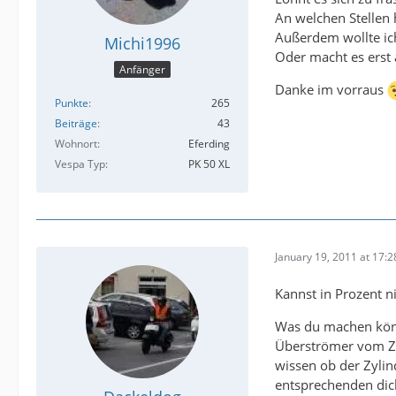
An welchen Stellen 
Außerdem wollte ich
Michi1996
Oder macht es erst
Anfänger
Danke im vorraus
Punkte
265
Beiträge
43
Wohnort
Eferding
Vespa Typ
PK 50 XL
January 19, 2011 at 17:2
Kannst in Prozent n
Was du machen könn
Überströmer vom Zy
wissen ob der Zylin
entsprechenden dick