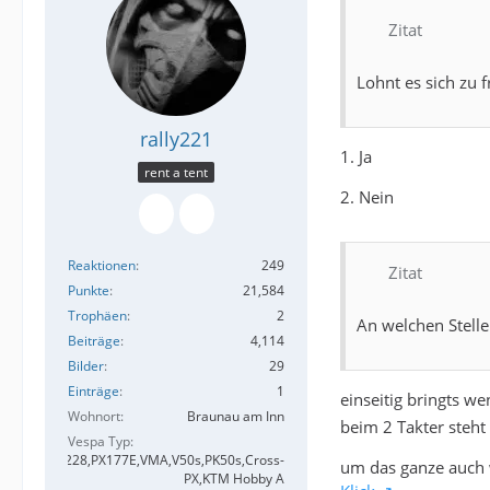
Zitat
Lohnt es sich zu 
rally221
1. Ja
rent a tent
2. Nein
Reaktionen
249
Zitat
Punkte
21,584
Trophäen
2
An welchen Stelle
Beiträge
4,114
Bilder
29
Einträge
1
einseitig bringts we
Wohnort
Braunau am Inn
beim 2 Takter steht
Vespa Typ
,Rally180,VB228,PX177E,VMA,V50s,PK50s,Cross-
um das ganze auch w
PX,KTM Hobby A