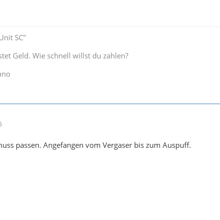
nit SC"
tet Geld. Wie schnell willst du zahlen?
hno
6
uss passen. Angefangen vom Vergaser bis zum Auspuff.