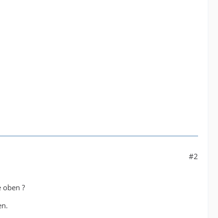
#2
 oben ?
en.