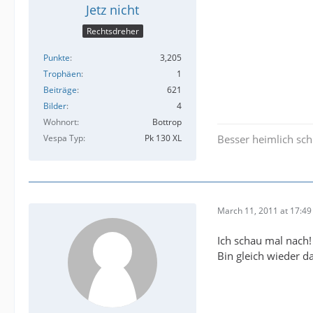
Jetz nicht
Rechtsdreher
Punkte
3,205
Trophäen
1
Beiträge
621
Bilder
4
Wohnort
Bottrop
Vespa Typ
Pk 130 XL
Besser heimlich sch
March 11, 2011 at 17:49
Ich schau mal nach!
Bin gleich wieder da