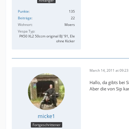
Anfänger
Punkte
135
Beiträge
22
Wohnort
Moers
Vespa Typ
PK50 XL2 50ccm original BJ '91, Ele
ohne Kicker
March 14, 2011 at 09:23
Hallo, da gibts bei 
Aber die von Sip kan
micke1
Fortgeschrittener