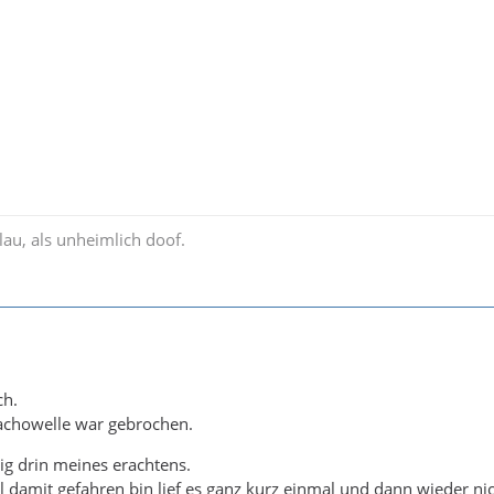
lau, als unheimlich doof.
ch.
chowelle war gebrochen.
tig drin meines erachtens.
al damit gefahren bin lief es ganz kurz einmal und dann wieder ni