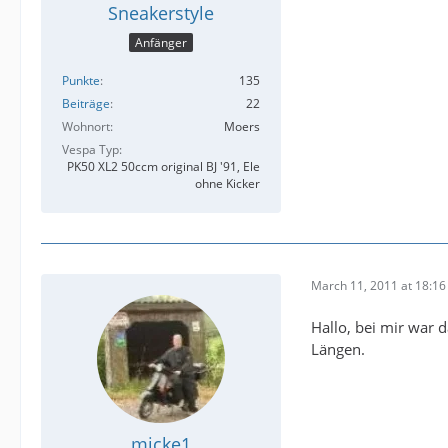
Sneakerstyle
Anfänger
Punkte
135
Beiträge
22
Wohnort
Moers
Vespa Typ
PK50 XL2 50ccm original BJ '91, Ele
ohne Kicker
March 11, 2011 at 18:16
Hallo, bei mir war 
Längen.
micke1