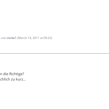
zt von
micke1
(
March 14, 2011 at 09:22
)
n die Richtige?
chlich zu kurz...