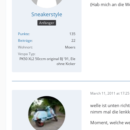
(Hab mich an die We
Sneakerstyle
Anfänger
Punkte
135
Beiträge
22
Wohnort
Moers
Vespa Typ
PK50 XL2 50ccm original BJ '91, Ele
ohne Kicker
March 11, 2011 at 17:25
welle ist unten richt
nimm mal die lenkk
Moment, welche wel