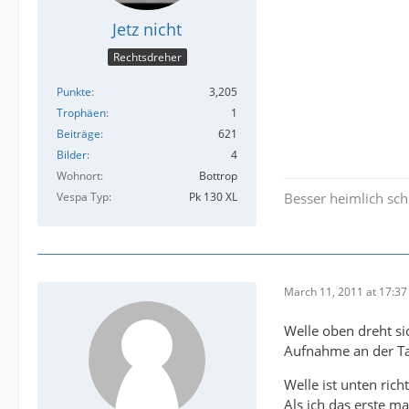
Jetz nicht
Rechtsdreher
Punkte
3,205
Trophäen
1
Beiträge
621
Bilder
4
Wohnort
Bottrop
Vespa Typ
Pk 130 XL
Besser heimlich sch
March 11, 2011 at 17:37
Welle oben dreht si
Aufnahme an der Ta
Welle ist unten rich
Als ich das erste m