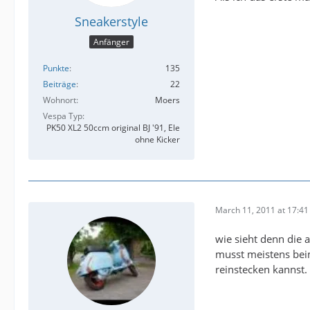
Sneakerstyle
Anfänger
Punkte
135
Beiträge
22
Wohnort
Moers
Vespa Typ
PK50 XL2 50ccm original BJ '91, Ele
ohne Kicker
March 11, 2011 at 17:41
wie sieht denn die 
musst meistens beim
reinstecken kannst.