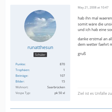
May 21, 2008 at 10:47
hab ihn mal waeren
somit wäre die unsi
und ich hab eine so
danke erstmal an all
dem wetter faehrt 
runatthesun
gruß
Schüler
Punkte
870
Trophäen
1
Beiträge
107
Bilder
15
Wohnort
Saarbrücken
Vespa Typ
pk 50 xl
Ziel ist es Unfälle 