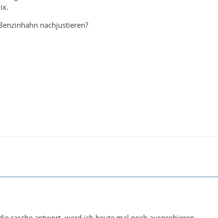
ix.
Benzinhahn nachjustieren?
die rasche antwort, werd ich heute mal noch ausprobieren.