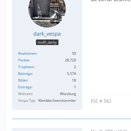
dark_vespa
muffi_darky
Reaktionen
50
Punkte
28,720
Trophäen
2
Beiträge
5,574
Bilder
18
Einträge
1
Wohnort
Würzburg
Vespa Typ
Kleinblechverstümmler
ESC # 582