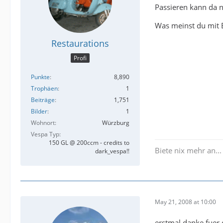
Passieren kann da n
Was meinst du mit 
Restaurations
Profi
Punkte
8,890
Trophäen
1
Beiträge
1,751
Bilder
1
Wohnort
Würzburg
Vespa Typ
150 GL @ 200ccm - credits to
Biete nix mehr an...
dark_vespa!!
May 21, 2008 at 10:00
erstmal danke fuer 