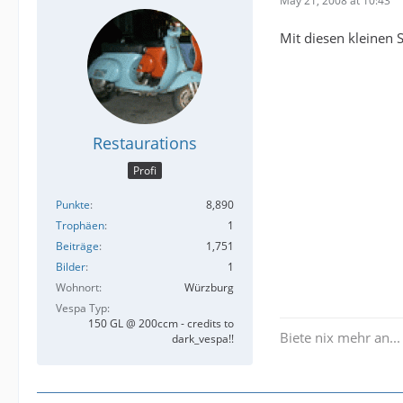
May 21, 2008 at 10:43
Mit diesen kleinen 
Restaurations
Profi
Punkte
8,890
Trophäen
1
Beiträge
1,751
Bilder
1
Wohnort
Würzburg
Vespa Typ
150 GL @ 200ccm - credits to
Biete nix mehr an...
dark_vespa!!