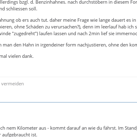
 allerdings bzgl. d. Benzinhahnes. nach durchstöbern in diesem
 schliessen soll.
 ahnung ob ers auch tut. daher meine Frage wie lange dauert es 
eren, ohne Schäden zu verursachen?), denn im leerlauf hab ich si
inde "zugedreht") laufen lassen und nach 2min lief sie immernoc
nn man den Hahn in irgendeiner form nachjustieren, ohne den k
nmal vielen dank.
zu vermeiden
nach nem Kilometer aus - kommt darauf an wie du fährst. Im Stand
ufgebraucht ist.