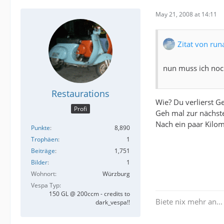
May 21, 2008 at 14:11
Zitat von run
nun muss ich noch
Restaurations
Wie? Du verlierst Ge
Profi
Geh mal zur nächst
Nach ein paar Kilom
Punkte
8,890
Trophäen
1
Beiträge
1,751
Bilder
1
Wohnort
Würzburg
Vespa Typ
150 GL @ 200ccm - credits to
Biete nix mehr an...
dark_vespa!!