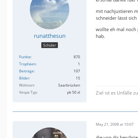
mit nachjustieren me
schneider lässt sich 
wollte eh mal noch 
runatthesun
hab.
Schüler
Punkte
870
Trophäen
1
Beiträge
107
Bilder
15
Wohnort
Saarbrücken
Vespa Typ
pk 50 xl
Ziel ist es Unfälle 
May 21, 2008 at 10:07
die von dir beschri