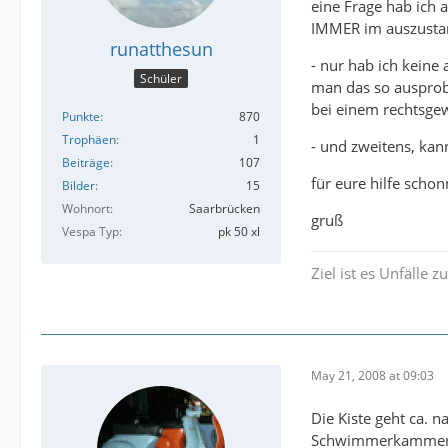
eine Frage hab ich
IMMER im auszustand
runatthesun
- nur hab ich keine
Schüler
man das so ausprobi
bei einem rechtsgew
Punkte
870
Trophäen
1
- und zweitens, ka
Beiträge
107
für eure hilfe scho
Bilder
15
Wohnort
Saarbrücken
gruß
Vespa Typ
pk 50 xl
Ziel ist es Unfälle 
May 21, 2008 at 09:03
Die Kiste geht ca. 
Schwimmerkammer a