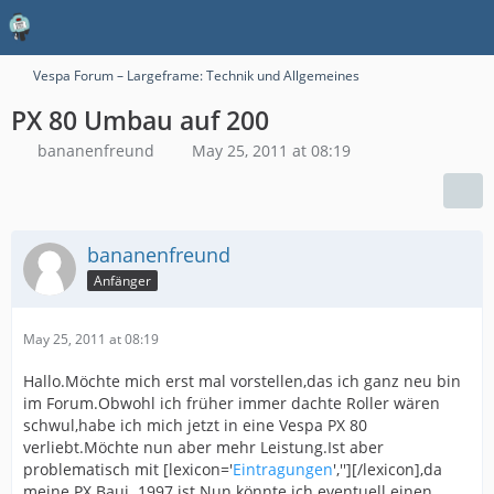
Vespa Forum – Largeframe: Technik und Allgemeines
PX 80 Umbau auf 200
bananenfreund
May 25, 2011 at 08:19
bananenfreund
Anfänger
May 25, 2011 at 08:19
Hallo.Möchte mich erst mal vorstellen,das ich ganz neu bin
im Forum.Obwohl ich früher immer dachte Roller wären
schwul,habe ich mich jetzt in eine Vespa PX 80
verliebt.Möchte nun aber mehr Leistung.Ist aber
problematisch mit [lexicon='
Eintragungen
',''][/lexicon],da
meine PX Bauj. 1997 ist.Nun könnte ich eventuell einen