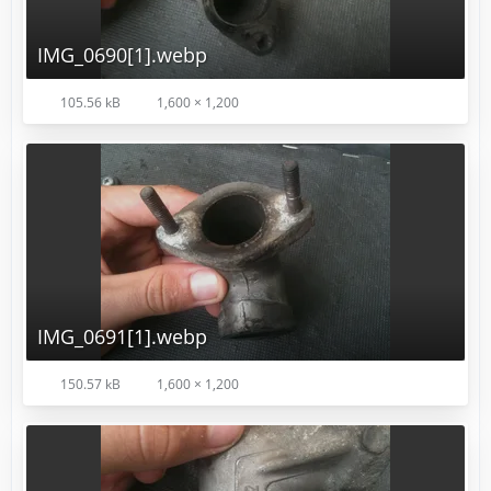
IMG_0690[1].webp
105.56 kB
1,600 × 1,200
IMG_0691[1].webp
150.57 kB
1,600 × 1,200