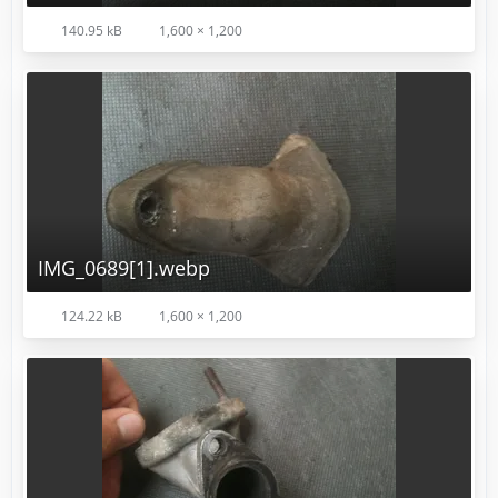
140.95 kB
1,600 × 1,200
IMG_0689[1].webp
124.22 kB
1,600 × 1,200