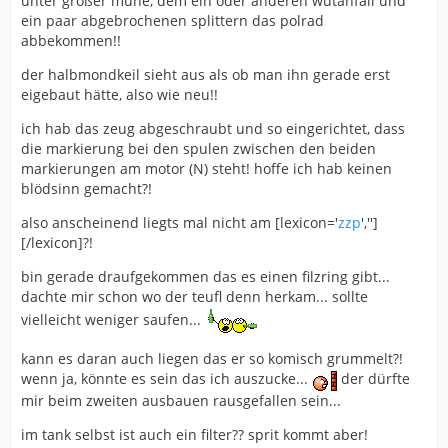
unter großer mühe, dem ein oder anderen wutanfall und
ein paar abgebrochenen splittern das polrad
abbekommen!!
der halbmondkeil sieht aus als ob man ihn gerade erst
eigebaut hätte, also wie neu!!
ich hab das zeug abgeschraubt und so eingerichtet, dass
die markierung bei den spulen zwischen den beiden
markierungen am motor (N) steht! hoffe ich hab keinen
blödsinn gemacht?!
also anscheinend liegts mal nicht am [lexicon='
zzp
','']
[/lexicon]?!
bin gerade draufgekommen das es einen filzring gibt...
dachte mir schon wo der teufl denn herkam... sollte
vielleicht weniger saufen...
kann es daran auch liegen das er so komisch grummelt?!
wenn ja, könnte es sein das ich auszucke...
der dürfte
mir beim zweiten ausbauen rausgefallen sein...
im tank selbst ist auch ein filter?? sprit kommt aber!