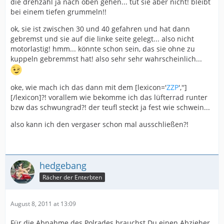
die drehzahl ja nach oben gehen... tut sie aber nicht! bleibt
bei einem tiefen grummeln!!
ok, sie ist zwischen 30 und 40 gefahren und hat dann
gebremst und sie auf die linke seite gelegt... also nicht
motorlastig! hmm... könnte schon sein, das sie ohne zu
kuppeln gebremmst hat! also sehr sehr wahrscheinlich...
oke, wie mach ich das dann mit dem [lexicon='
ZZP
','']
[/lexicon]?! vorallem wie bekomme ich das lüfterrad runter
bzw das schwungrad?! der teufl steckt ja fest wie schwein...
also kann ich den vergaser schon mal ausschließen?!
hedgebang
Rächer der Enterbten
August 8, 2011 at 13:09
Für die Abnahme des Polrades brauchst Du einen Abzieher.