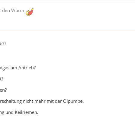
rkt den Wurm
4:33
ndgas am Antrieb?
t?
ren?
erschaltung nicht mehr mit der Ölpumpe.
ng und Keilriemen.