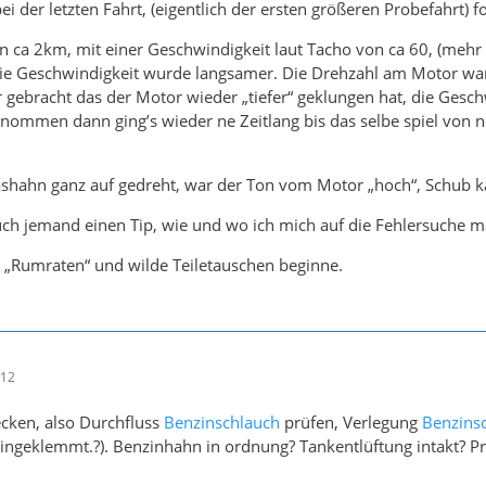
i der letzten Fahrt, (eigentlich der ersten größeren Probefahrt) f
on ca 2km, mit einer Geschwindigkeit laut Tacho von ca 60, (mehr g
ie Geschwindigkeit wurde langsamer. Die Drehzahl am Motor wa
ebracht das der Motor wieder „tiefer“ geklungen hat, die Geschwi
enommen dann ging’s wieder ne Zeitlang bis das selbe spiel von
hahn ganz auf gedreht, war der Ton vom Motor „hoch“, Schub ka
euch jemand einen Tip, wie und wo ich mich auf die Fehlersuche 
 „Rumraten“ und wilde Teiletauschen beginne.
:12
cken, also Durchfluss
Benzinschlauch
prüfen, Verlegung
Benzins
eingeklemmt.?). Benzinhahn in ordnung? Tankentlüftung intakt? 