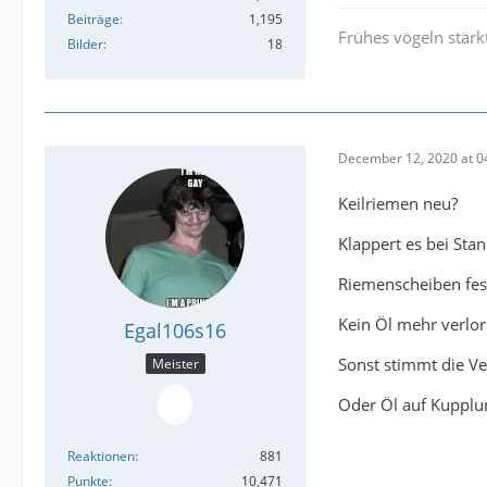
Beiträge
1,195
Frühes vögeln stä
Bilder
18
December 12, 2020 at 0
Keilriemen neu?
Klappert es bei Sta
Riemenscheiben fes
Kein Öl mehr verlo
Egal106s16
Sonst stimmt die V
Meister
Oder Öl auf Kupplu
Reaktionen
881
Punkte
10,471