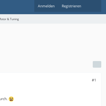
Anmelden
Registrieren
Motor & Tuning
#1
urch.