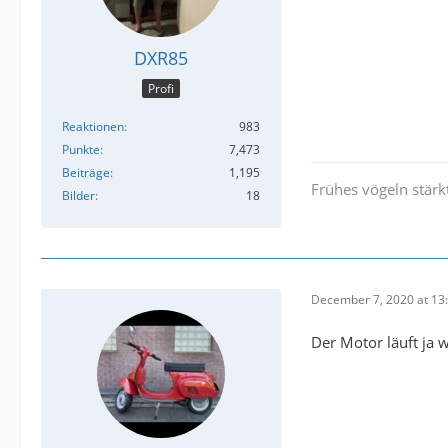
DXR85
Profi
Reaktionen
983
Punkte
7,473
Beiträge
1,195
Frühes vögeln stä
Bilder
18
December 7, 2020 at 13
Der Motor läuft ja w