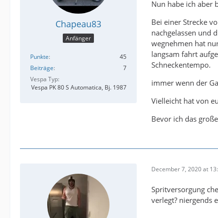
Nun habe ich aber be
Bei einer Strecke v
Chapeau83
nachgelassen und d
Anfänger
wegnehmen hat nur g
langsam fahrt aufg
Punkte
45
Schneckentempo.
Beiträge
7
Vespa Typ
immer wenn der Gas
Vespa PK 80 S Automatica, Bj. 1987
Vielleicht hat von 
Bevor ich das große
December 7, 2020 at 13
Spritversorgung che
verlegt? niergends 