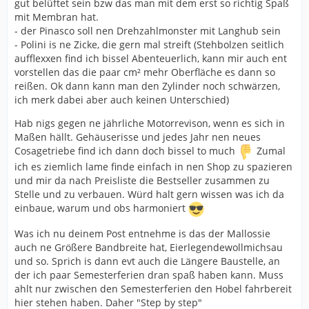
gut belüftet sein bzw das man mit dem erst so richtig Spaß
mit Membran hat.
- der Pinasco soll nen Drehzahlmonster mit Langhub sein
- Polini is ne Zicke, die gern mal streift (Stehbolzen seitlich
aufflexxen find ich bissel Abenteuerlich, kann mir auch ent
vorstellen das die paar cm² mehr Oberfläche es dann so
reißen. Ok dann kann man den Zylinder noch schwärzen,
ich merk dabei aber auch keinen Unterschied)
Hab nigs gegen ne jährliche Motorrevison, wenn es sich in
Maßen hällt. Gehäuserisse und jedes Jahr nen neues
Cosagetriebe find ich dann doch bissel to much
Zumal
ich es ziemlich lame finde einfach in nen Shop zu spazieren
und mir da nach Preisliste die Bestseller zusammen zu
Stelle und zu verbauen. Würd halt gern wissen was ich da
einbaue, warum und obs harmoniert
Was ich nu deinem Post entnehme is das der Mallossie
auch ne Größere Bandbreite hat, Eierlegendewollmichsau
und so. Sprich is dann evt auch die Längere Baustelle, an
der ich paar Semesterferien dran spaß haben kann. Muss
ahlt nur zwischen den Semesterferien den Hobel fahrbereit
hier stehen haben. Daher "Step by step"