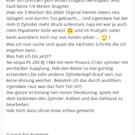
eher um Drehzahl geht ansatt Endgeschwindigkeit. Also
Fazit keine 1/4 Meilen Dragster.
(Hab vor 3 Wochen die 200er Orginal meines Vaters neu
Gelagert und durchn Tüv gebracht,... Und irgendwie hat der
mim O Zylinder mehr druck untenrum, naja evt war ja auch
mein Popometer bisle vereist
und im Frühjahr soller
beim ausrollern mich nur von hinten sehen ...
)
Was ich nun suche sind quasi die nächsten Schritte die ich
angehen kann.
Was hab ich bis jetzt?!
Ne vespa PX 200 BJ 1984 mit nem Pinasco 213er zylinder mit
verstärkter Kupplung. Hab den Motor so mal günstig
erstanden ( Da solln anderer Zylinderkopf drauf sein, nur
keine Ahnung welcher. Bekomm ich das durch auslittern
irgendwie raus was das fürn Teil ist?)
Das ganze ist bislang nen reines Stecktunnig, spiele mit
dem Gedanken den Zylinder, Kolben und das Gehäuse zu
bearbeiten.
Hab mich dazu shcon bisle schlau gemacht.
O tunig für dummies ....