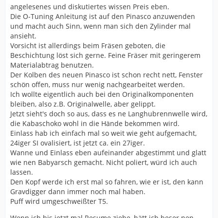
angelesenes und diskutiertes wissen Preis eben.
Die O-Tuning Anleitung ist auf den Pinasco anzuwenden
und macht auch Sinn, wenn man sich den Zylinder mal
ansieht.
Vorsicht ist allerdings beim Fräsen geboten, die
Beschichtung löst sich gerne. Feine Fräser mit geringerem
Materialabtrag benutzen.
Der Kolben des neuen Pinasco ist schon recht nett, Fenster
schön offen, muss nur wenig nachgearbeitet werden.
Ich wollte eigentlich auch bei den Originalkomponenten
bleiben, also z.B. Originalwelle, aber gelippt.
Jetzt sieht's doch so aus, dass es ne Langhubrennwelle wird,
die Kabaschoko wohl in die Hände bekommen wird.
Einlass hab ich einfach mal so weit wie geht aufgemacht,
24iger SI ovalisiert, ist jetzt ca. ein 27iger.
Wanne und Einlass eben aufeinander abgestimmt und glatt
wie nen Babyarsch gemacht. Nicht poliert, würd ich auch
lassen.
Den Kopf werde ich erst mal so fahren, wie er ist, den kann
Gravdigger dann immer noch mal haben.
Puff wird umgeschweißter T5.
Wenn ich bis jetzt mal Resume ziehe, hätt ich beser nen