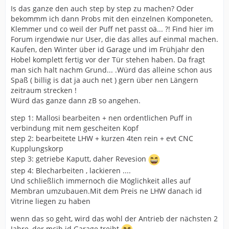
Is das ganze den auch step by step zu machen? Oder
bekommm ich dann Probs mit den einzelnen Komponeten,
Klemmer und co weil der Puff net passt oä... ?! Find hier im
Forum irgendwie nur User, die das alles auf einmal machen.
Kaufen, den Winter über id Garage und im Frühjahr den
Hobel komplett fertig vor der Tür stehen haben. Da fragt
man sich halt nachm Grund... .Würd das alleine schon aus
Spaß ( billig is dat ja auch net ) gern über nen Längern
zeitraum strecken !
Würd das ganze dann zB so angehen.
step 1: Mallosi bearbeiten + nen ordentlichen Puff in
verbindung mit nem gescheiten Kopf
step 2: bearbeitete LHW + kurzen 4ten rein + evt CNC
Kupplungskorp
step 3: getriebe Kaputt, daher Revesion
step 4: Blecharbeiten , lackieren ....
Und schließlich immernoch die Möglichkeit alles auf
Membran umzubauen.Mit dem Preis ne LHW danach id
Vitrine liegen zu haben
wenn das so geht, wird das wohl der Antrieb der nächsten 2