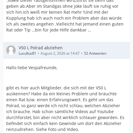
.Sowie dieser rausgenommen wird,stirbt sie beim Gas
geben ab.Aber im Standgas ohne joke läuft sie ruhig vor
sich hin.Ich weiß mir keinen Rat mehr !Und mit der
Kupplung hab ich auch noch ein Problem aber das würde
ich als zweites angehen .Vielleicht hat jemand einen guten
Rat oder Tip …bin für jede Hilfe dankbar …
V50 L Polrad abziehen
Lucullus81
August 2, 2026 at 14:47
52 Antworten
Hallo liebe Vespafreunde,
gibt es hier auch Mitglieder, die sich mit der V50 L
auskennen? Habe da ein kleines Problem und bräuchte
einen Rat bzw. einen Erfahrungswert. Es geht um das
Polrad, so ganz werde ich nicht schlau, welchen Abzieher
ich brauche. Hab schon sämtliche Videos auf Youtube
durchforstet, bin aber nicht wirklich schlauer geworden. Es
befindet sich einfach kein Gewinde um dort den Abzieher
reinzudrehen. Siehe Foto und Video.