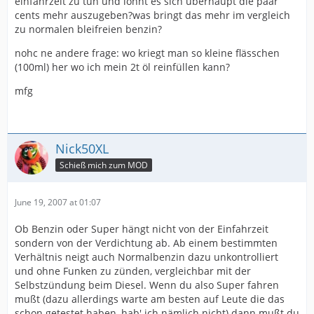
einfahrzeit zu tun und lohnt es sich überhaupt die paar
cents mehr auszugeben?was bringt das mehr im vergleich
zu normalen bleifreien benzin?
nohc ne andere frage: wo kriegt man so kleine flässchen
(100ml) her wo ich mein 2t öl reinfüllen kann?
mfg
Nick50XL
Schieß mich zum MOD
June 19, 2007 at 01:07
Ob Benzin oder Super hängt nicht von der Einfahrzeit
sondern von der Verdichtung ab. Ab einem bestimmten
Verhältnis neigt auch Normalbenzin dazu unkontrolliert
und ohne Funken zu zünden, vergleichbar mit der
Selbstzündung beim Diesel. Wenn du also Super fahren
mußt (dazu allerdings warte am besten auf Leute die das
schon getestet haben, hab' ich nämlich nicht) dann mußt du