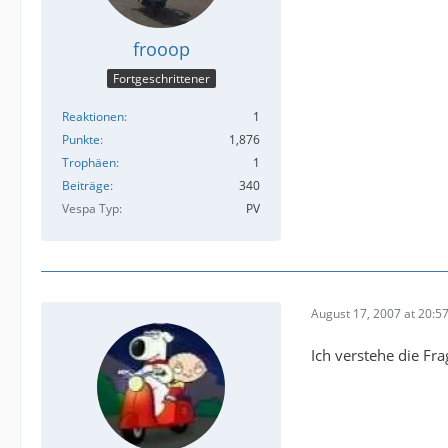
frooop
Fortgeschrittener
Reaktionen
1
Punkte
1,876
Trophäen
1
Beiträge
340
Vespa Typ
PV
August 17, 2007 at 20:5
Ich verstehe die Fr