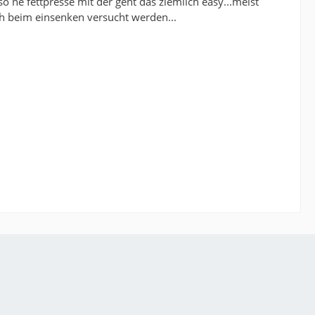
so ne fettpresse mit der geht das ziemlich easy...meist
ch beim einsenken versucht werden...