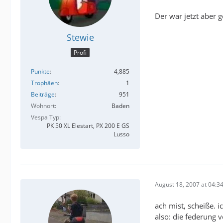
Der war jetzt aber
Stewie
Profi
Punkte
4,885
Trophäen
1
Beiträge
951
Wohnort
Baden
Vespa Typ
PK 50 XL Elestart, PX 200 E GS
Lusso
August 18, 2007 at 04:3
ach mist, scheiße. 
also: die federung 