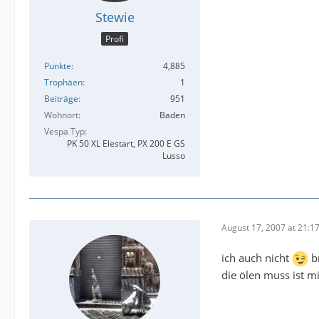
Stewie
Profi
Punkte
4,885
Trophäen
1
Beiträge
951
Wohnort
Baden
Vespa Typ
PK 50 XL Elestart, PX 200 E GS
Lusso
August 17, 2007 at 21:1
ich auch nicht
b
die ölen muss ist mi