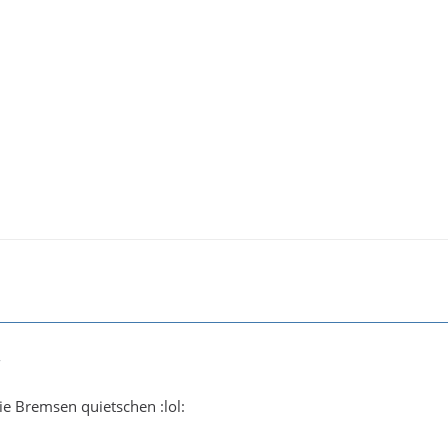
7
 die Bremsen quietschen :lol: