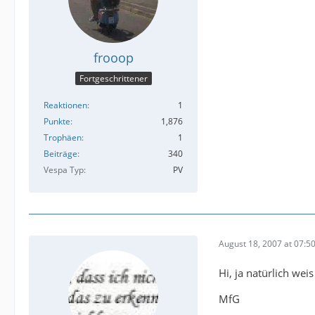
frooop
Fortgeschrittener
Reaktionen
1
Punkte
1,876
Trophäen
1
Beiträge
340
Vespa Typ
PV
August 18, 2007 at 07:5
Hi, ja natürlich wei
MfG