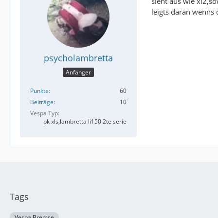
sieht aus wie xl2,so
leigts daran wenns 
psycholambretta
Anfänger
Punkte
60
Beiträge
10
Vespa Typ
pk xls,lambretta li150 2te serie
Tags
Vespa Bremse