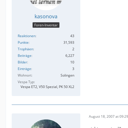
kasonova
Foren-Inventar
Reaktionen
43
Punkte
31,593
Trophäen
2
Beiträge
6,227
Bilder
10
Einträge
3
Wohnort
Solingen
Vespa Typ
Vespa ET2, V50 Spezial, PK 50 XL2
August 18, 2007 at 09:2