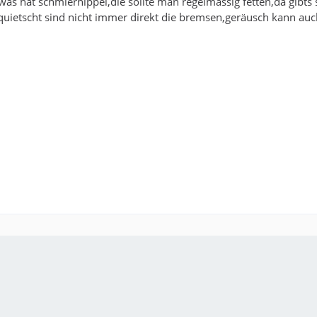
was hat schmiernippel,die sollte man regelmässig fetten,da gibts 
quietscht sind nicht immer direkt die bremsen,geräusch kann au