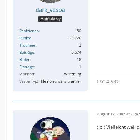
dark_vespa
muffi_darky
Reaktionen
50
Punkte
28,720
Trophäen
2
Beiträge
5,574
Bilder
18
Einträge
1
Wohnort
Würzburg
Vespa Typ
Kleinblechverstümmler
ESC # 582
August 17, 2007 at 21:4
:lol: Vielleicht weil