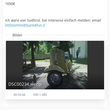
1650€
Ich wäre von Südtirol. bei interesse einfach melden: email
littletommi@bank4fun.it
Bilder
DSC00234.webp
40.54 kB
640 × 480