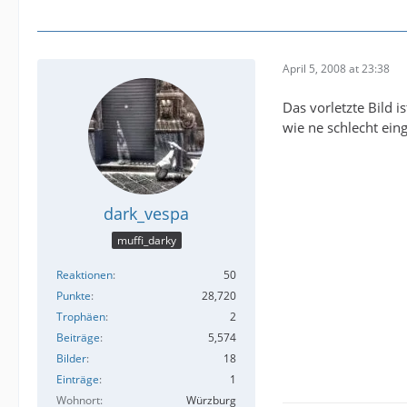
April 5, 2008 at 23:38
Das vorletzte Bild i
wie ne schlecht eing
dark_vespa
muffi_darky
Reaktionen
50
Punkte
28,720
Trophäen
2
Beiträge
5,574
Bilder
18
Einträge
1
Wohnort
Würzburg