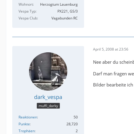
Wohnort
Herzogtum Lauenburg
Vespa Typ
PX221, GS/3
Vespa Club
Vagabunden RC
April 5, 2008 at 23:56
Nee aber du schein
Darf man fragen wer
Bilder bearbeite ich
dark_vespa
muffi_darky
Reaktionen
50
Punkte
28,720
Trophäen
2