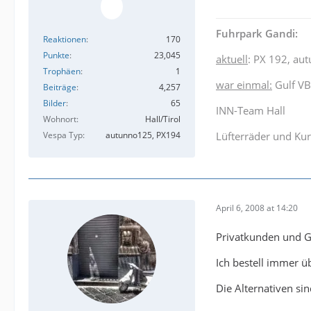
Fuhrpark Gandi:
Reaktionen
170
Punkte
23,045
aktuell
: PX 192, au
Trophäen
1
war einmal:
Gulf VB
Beiträge
4,257
Bilder
65
INN-Team Hall
Wohnort
Hall/Tirol
Vespa Typ
autunno125, PX194
Lüfterräder und Kur
April 6, 2008 at 14:20
Privatkunden und Ge
Ich bestell immer ü
Die Alternativen sin