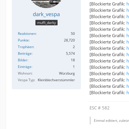
[Blockierte Grafik:
h
[Blockierte Grafik:
h
dark_vespa
[Blockierte Grafik:
h
[Blockierte Grafik:
h
muffi_darky
[Blockierte Grafik:
h
Reaktionen
50
[Blockierte Grafik:
h
Punkte
28,720
[Blockierte Grafik:
h
Trophäen
2
[Blockierte Grafik:
h
Beiträge
5,574
[Blockierte Grafik:
h
Bilder
18
[Blockierte Grafik:
h
[Blockierte Grafik:
h
Einträge
1
[Blockierte Grafik:
h
Wohnort
Würzburg
[Blockierte Grafik:
h
Vespa Typ
Kleinblechverstümmler
[Blockierte Grafik:
h
[Blockierte Grafik:
h
ESC # 582
Einmal editiert, zulet