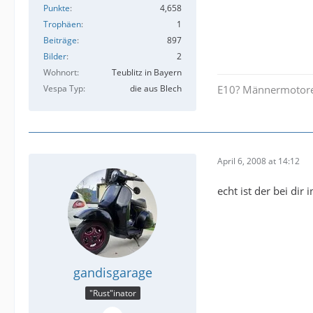
Punkte
4,658
Trophäen
1
Beiträge
897
Bilder
2
Wohnort
Teublitz in Bayern
Vespa Typ
die aus Blech
E10? Männermotoren
April 6, 2008 at 14:12
echt ist der bei dir
gandisgarage
"Rust"inator