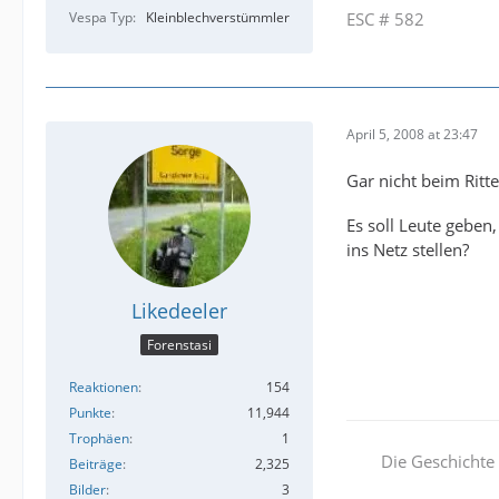
Vespa Typ
Kleinblechverstümmler
ESC # 582
April 5, 2008 at 23:47
Gar nicht beim Ritt
Es soll Leute geben
ins Netz stellen?
Likedeeler
Forenstasi
Reaktionen
154
Punkte
11,944
Trophäen
1
Die Geschichte 
Beiträge
2,325
Bilder
3