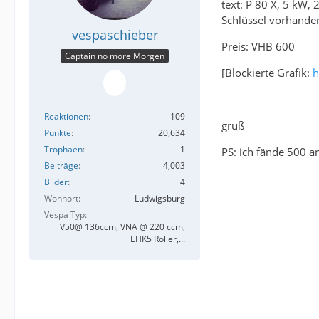
text: P 80 X, 5 kW,
Schlüssel vorhande
vespaschieber
Preis: VHB 600
Captain no more Morgen
[Blockierte Grafik:
h
Reaktionen
109
gruß
Punkte
20,634
Trophäen
1
PS: ich fände 500 a
Beiträge
4,003
Bilder
4
Wohnort
Ludwigsburg
Vespa Typ
V50@ 136ccm, VNA @ 220 ccm,
EHK5 Roller,...