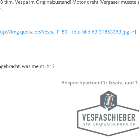
 20 tkm, Vespa im Originalzustand! Motor dreht (Vergaser müsste s
n.
ttp://img.quoka.de/Vespa_P_80---foto-bild-63-31853363.jpg
]
ngebracht. was meint ihr ?
Ansprechpartner für Ersatz- und Tu