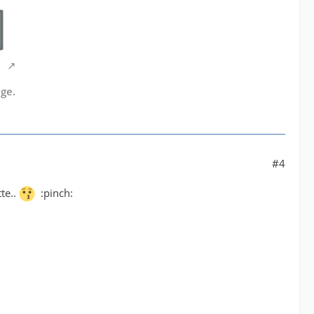
ge.
#4
te..
:pinch: