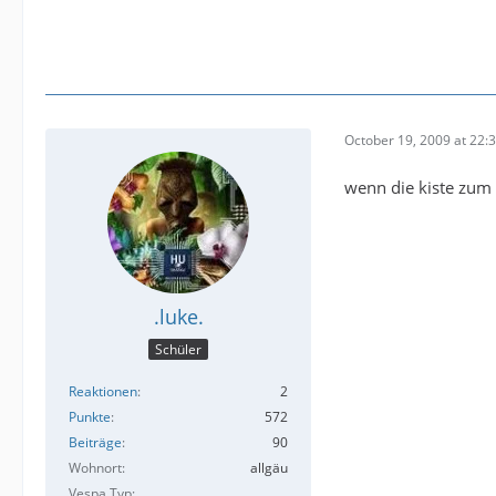
October 19, 2009 at 22:
wenn die kiste zum 
.luke.
Schüler
Reaktionen
2
Punkte
572
Beiträge
90
Wohnort
allgäu
Vespa Typ