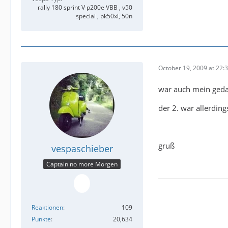
rally 180 sprint V p200e VBB , v50
special , pk50xl, 50n
October 19, 2009 at 22:
war auch mein ged
der 2. war allerding
gruß
vespaschieber
Captain no more Morgen
Reaktionen
109
Punkte
20,634