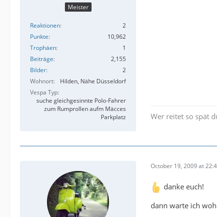
Meister
Reaktionen
2
Punkte
10,962
Trophäen
1
Beiträge
2,155
Bilder
2
Wohnort
Hilden, Nähe Düsseldorf
Vespa Typ
suche gleichgesinnte Polo-Fahrer
zum Rumprollen aufm Mäcces
Wer reitet so spät 
Parkplatz
October 19, 2009 at 22:
danke euch!
dann warte ich wohl