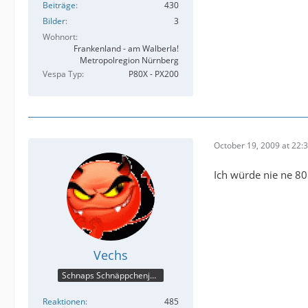
Beiträge
430
Bilder
3
Wohnort
Frankenland - am Walberla!
Metropolregion Nürnberg
Vespa Typ
P80X - PX200
October 19, 2009 at 22:
Ich würde nie ne 80e
Vechs
Schnaps Schnäppchenjäger
Reaktionen
485