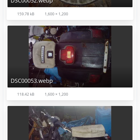
DSC00052.webp
159.78 kB
1,600 × 1,200
DSC00053.webp
118.42 kB
1,600 × 1,200