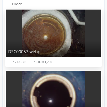
Bilder
DSC00057.webp
121.15 kB
1,600 × 1,200