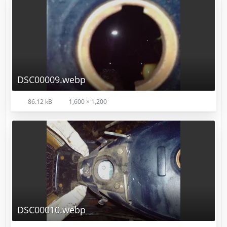
DSC00009.webp
86.12 kB
1,600 × 1,200
DSC00010.webp