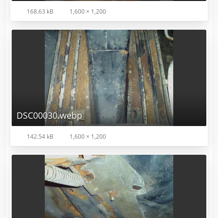
168.63 kB
1,600 × 1,200
DSC00030.webp
142.54 kB
1,600 × 1,200