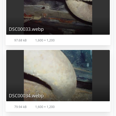
DSC00033.webp
97.68 kB
1,600 × 1,200
DSC00034.webp
79.94 kB
1,600 × 1,200