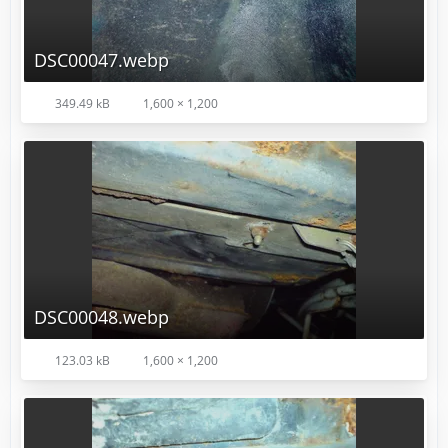
DSC00047.webp
349.49 kB
1,600 × 1,200
DSC00048.webp
123.03 kB
1,600 × 1,200