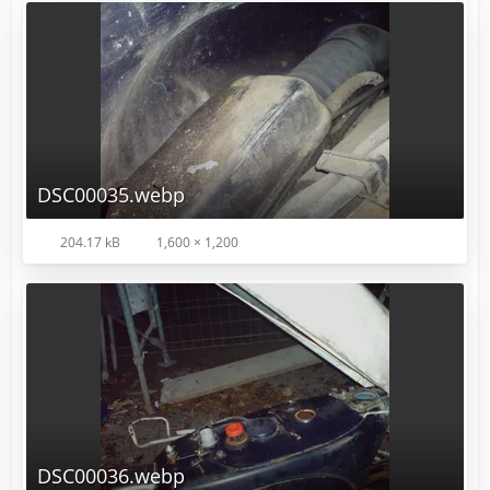
DSC00035.webp
204.17 kB
1,600 × 1,200
DSC00036.webp