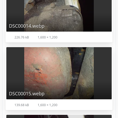
DSC00014.webp
226.76 kB
1,600 × 1,200
DSC00015.webp
139.68 kB
1,600 × 1,200