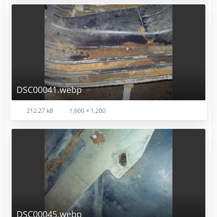
DSC00041.webp
212.27 kB
1,600 × 1,200
DSC00045.webp