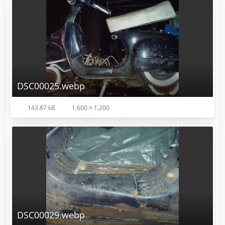
DSC00025.webp
143.87 kB
1,600 × 1,200
DSC00029.webp