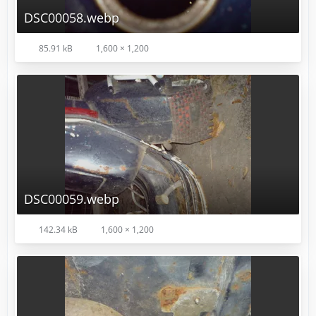
DSC00058.webp
85.91 kB
1,600 × 1,200
DSC00059.webp
142.34 kB
1,600 × 1,200