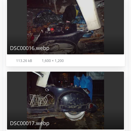
DSC00016.webp
113.26 kB
1,600 × 1,200
DSC00017.webp