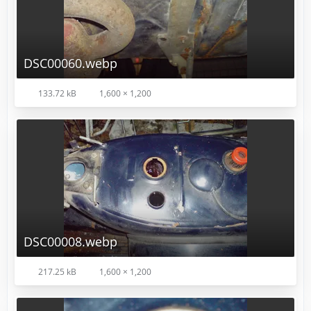
DSC00060.webp
133.72 kB
1,600 × 1,200
DSC00008.webp
217.25 kB
1,600 × 1,200