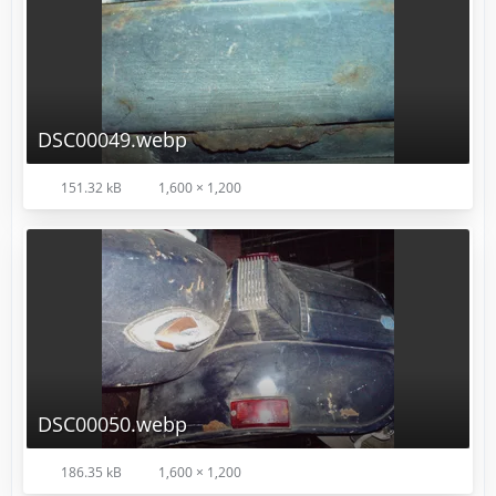
DSC00049.webp
151.32 kB
1,600 × 1,200
DSC00050.webp
186.35 kB
1,600 × 1,200