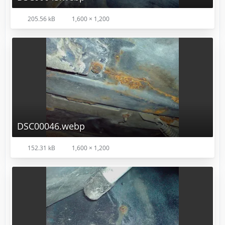
205.56 kB
1,600 × 1,200
DSC00046.webp
152.31 kB
1,600 × 1,200