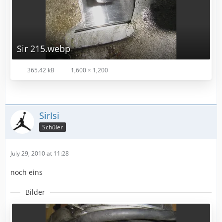
Sir 215.webp
365.42 kB
1,600 × 1,200
SirIsi
Schüler
July 29, 2010 at 11:28
noch eins
Bilder