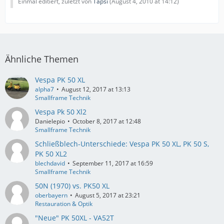
Einmal editiert, zuletzt von
Tapsi
(
August 4, 2010 at 14:12
)
Ähnliche Themen
Vespa PK 50 XL
alpha7
August 12, 2017 at 13:13
Smallframe Technik
Vespa Pk 50 Xl2
Danielepio
October 8, 2017 at 12:48
Smallframe Technik
Schließblech-Unterschiede: Vespa PK 50 XL, PK 50 S,
PK 50 XL2
blechdavid
September 11, 2017 at 16:59
Smallframe Technik
50N (1970) vs. PK50 XL
oberbayern
August 5, 2017 at 23:21
Restauration & Optik
"Neue" PK 50XL - VA52T