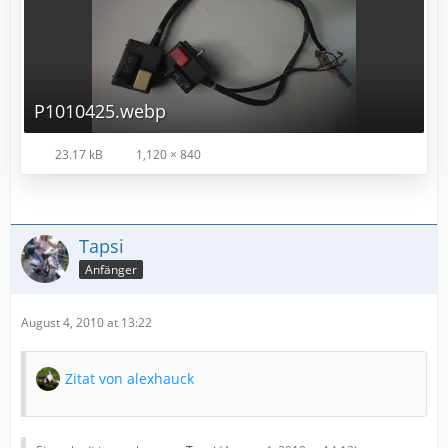
P1010425.webp
23.17 kB
1,120 × 840
Tapsi
Anfänger
August 4, 2010 at 13:22
Zitat von alexhauck