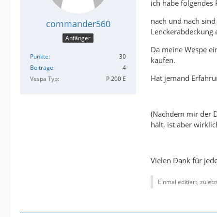
ich habe folgendes
nach und nach sind 
commander560
Lenckerabdeckung e
Anfänger
Da meine Wespe eine
Punkte
30
kaufen.
Beiträge
4
Hat jemand Erfahru
Vespa Typ
P 200 E
(Nachdem mir der De
hält, ist aber wirkli
Vielen Dank für jede
Einmal editiert, zulet