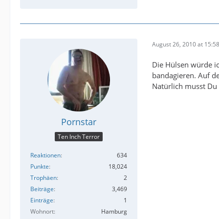
August 26, 2010 at 15:5
Die Hülsen würde i
bandagieren. Auf de
Natürlich musst Du
Pornstar
Ten Inch Terror
Reaktionen
634
Punkte
18,024
Trophäen
2
Beiträge
3,469
Einträge
1
Wohnort
Hamburg