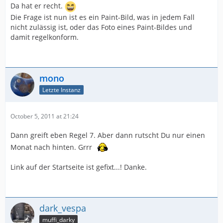
zum Thema passen werden im Folgemonat
Da hat er recht.
berücksichtigt.)
Die Frage ist nun ist es ein Paint-Bild, was in jedem Fall
7. Der Oktoberwettbewerb jeden Jahres steht unter dem
nicht zulässig ist, oder das Foto eines Paint-Bildes und
Motto: Treffen und Run. (Eingereichte Fotos die nicht
damit regelkonform.
zum Thema passen werden im Folgemonat
berücksichtigt.)
8. Die Bildbezeichnung muß eueren Nick und jeden
Monat die fortlaufende Bildnummer enthalten. Also z.B.
mono
mono_1, mono_2, rassmo_1, rassmo_2 etc.
Letzte Instanz
October 5, 2011 at 21:24
Dann greift eben Regel 7. Aber dann rutscht Du nur einen
Monat nach hinten. Grrr
Link auf der Startseite ist gefixt...! Danke.
dark_vespa
muffi_darky