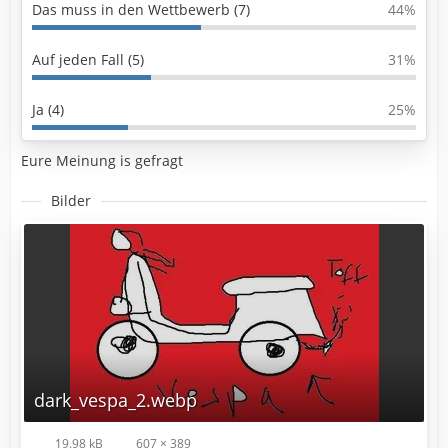
Das muss in den Wettbewerb (7)
44%
Auf jeden Fall (5)
31%
Ja (4)
25%
Eure Meinung is gefragt
Bilder
dark_vespa_2.webp
19.98 kB
607 × 389