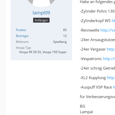
Habe an folgendes 
-Zylinder Polini 1
lampl09
-Zylinderkopf W5
h
Anfänger
-Rennwelle
http://
Punkte
85
Beiträge
12
-24er Ansaugstutz
Wohnort
Spielberg
Vespa Typ
-24er Vergaser
http
Vespa PK 50 SS, Vespa 150 Super
-Vespatronic
http:/
-24er schräg Getri
-XL2 Kupplung
http
-Auspuff VSP Race
h
für Verbesserungsvo
BG
Lampal