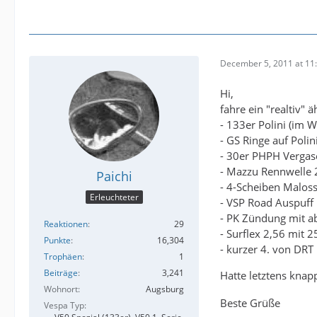
December 5, 2011 at 11
Hi,
fahre ein "realtiv" 
- 133er Polini (im
- GS Ringe auf Polin
- 30er PHPH Vergas
- Mazzu Rennwelle 
Paichi
- 4-Scheiben Maloss
Erleuchteter
- VSP Road Auspuff
- PK Zündung mit a
Reaktionen
29
- Surflex 2,56 mit 25
Punkte
16,304
- kurzer 4. von DRT
Trophäen
1
Beiträge
3,241
Hatte letztens knap
Wohnort
Augsburg
Beste Grüße
Vespa Typ