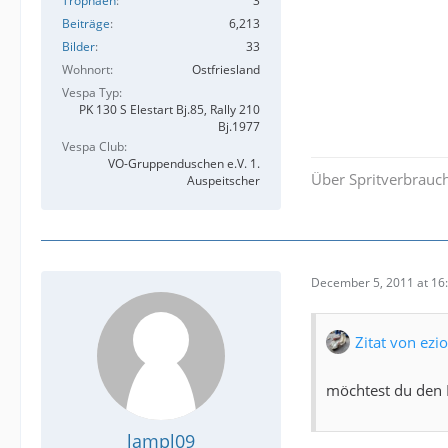
Trophäen
3
Beiträge
6,213
Bilder
33
Wohnort
Ostfriesland
Vespa Typ
PK 130 S Elestart Bj.85, Rally 210
Bj.1977
Vespa Club
VO-Gruppenduschen e.V. 1.
Über Spritverbrauch
Auspeitscher
December 5, 2011 at 16
Zitat von ezi
möchtest du den 
lampl09