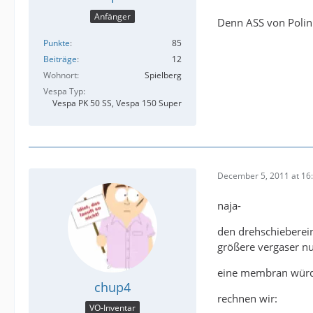
Anfänger
Denn ASS von Polini
Punkte
85
Beiträge
12
Wohnort
Spielberg
Vespa Typ
Vespa PK 50 SS, Vespa 150 Super
December 5, 2011 at 16
naja-
den drehschieberein
größere vergaser nu
eine membran würde 
chup4
rechnen wir:
VO-Inventar