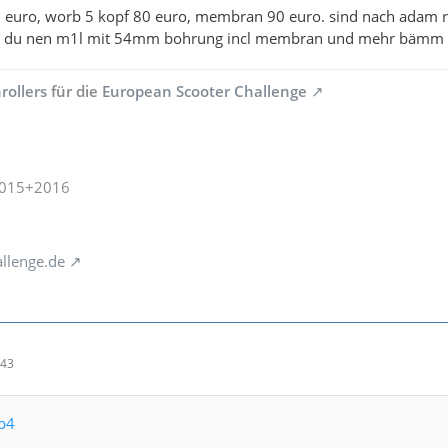
 euro, worb 5 kopf 80 euro, membran 90 euro. sind nach adam ri
gst du nen m1l mit 54mm bohrung incl membran und mehr bämm
rollers
für die
European Scooter Challenge
2015+2016
llenge.de
:43
up4