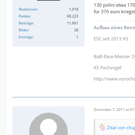
130 polini etwa 170
Reaktionen
1,018
für 370 euro krie
Punkte
60,223
Beiträge
11,661
Aufbau eines Renn
Bilder
28
Einträge
1
ESC seit 2013 K5
BaB-Race-Meister 
K5 Pechvogel
http://www.eurocha
December 7, 2011 at 07
Zitat von ch