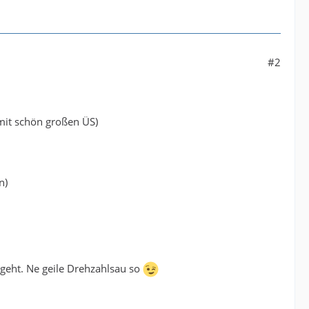
#2
mit schön großen ÜS)
n)
sgeht. Ne geile Drehzahlsau so