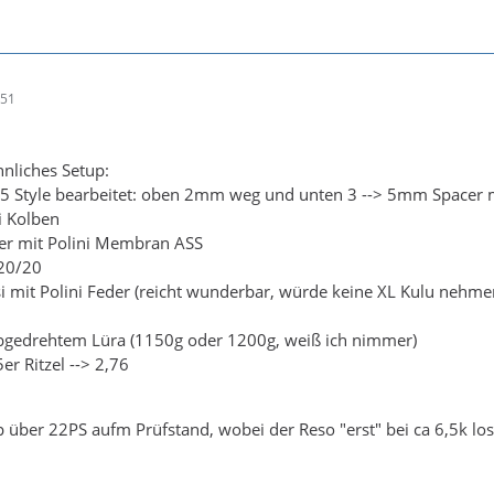
:51
ähnliches Setup:
 W5 Style bearbeitet: oben 2mm weg und unten 3 --> 5mm Spacer 
i Kolben
er mit Polini Membran ASS
20/20
i mit Polini Feder (reicht wunderbar, würde keine XL Kulu nehme
bgedrehtem Lüra (1150g oder 1200g, weiß ich nimmer)
er Ritzel --> 2,76
p über 22PS aufm Prüfstand, wobei der Reso "erst" bei ca 6,5k lo