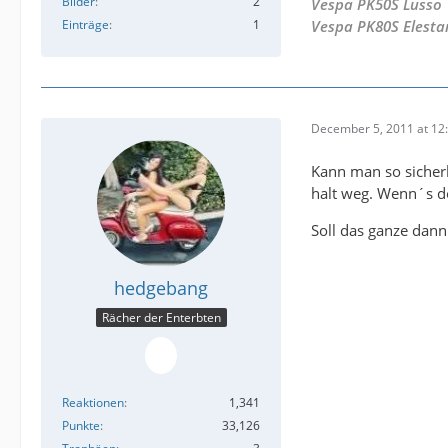
Bilder
2
Vespa PK50S Lusso
Einträge
1
Vespa PK80S Elesta
December 5, 2011 at 12
Kann man so sicherl
halt weg. Wenn´s d
Soll das ganze dan
hedgebang
Rächer der Enterbten
Reaktionen
1,341
Punkte
33,126