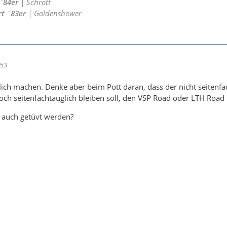
´84er
| Schrott
rt ´83er
| Goldenshower
:53
ich machen. Denke aber beim Pott daran, dass der nicht seitenfach
och seitenfachtauglich bleiben soll, den VSP Road oder LTH Roa
n auch getüvt werden?