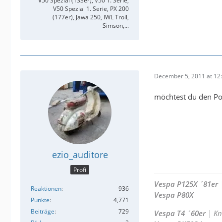
V50 Spezial (133er), V50 1. Serie,
V50 Spezial 1. Serie, PX 200
(177er), Jawa 250, IWL Troll,
Simson,...
December 5, 2011 at 12
möchtest du den Po
ezio_auditore
Profi
Vespa P125X ´81er
|
Reaktionen
936
Vespa P80X
Punkte
4,771
Beiträge
729
Vespa T4 ´60er
| Kn