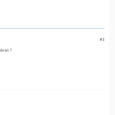
#3
mbran ?