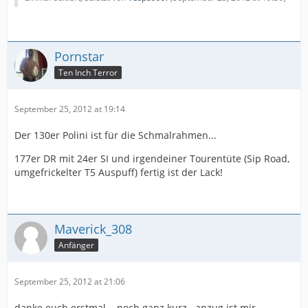
Pornstar
Ten Inch Terror
September 25, 2012 at 19:14
Der 130er Polini ist für die Schmalrahmen...
177er DR mit 24er SI und irgendeiner Tourentüte (Sip Road,
umgefrickelter T5 Auspuff) fertig ist der Lack!
Maverick_308
Anfänger
September 25, 2012 at 21:06
danke euch erstmal....noch ganz kurz...anzug ist mir