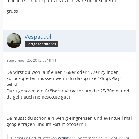
machen? rennauspuff zusätzlich wäre nicht schlecht.
gruss
Vespa999l
Fortgeschrittener
September 25, 2012 at 19:11
Da wirst du wohl auf einen 166er oder 177er Zylinder
zurück greifen müssen wenn du das ganze "Plug&Play"
willst
Dazu gehören ein Größerer Vergaser um die 25-30mm und
da geht auch ne Resotüte gut !
Da musst du schon ein wenig eingrenzen und eventuell mal
google fragen und im Forum Stöbern !
Einmal editiert, zuletzt von
Vespa999l
(
September 25, 2012 at 19:36
)