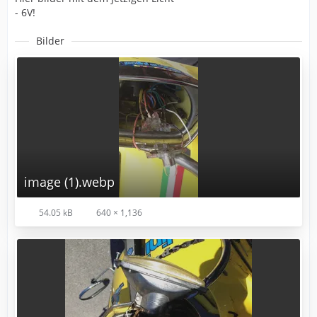
- 6V!
Bilder
image (1).webp
54.05 kB
640 × 1,136