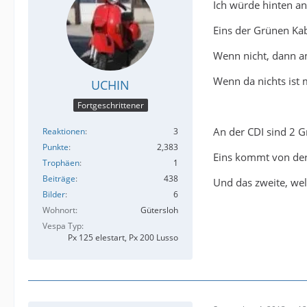
Ich würde hinten an
Eins der Grünen Kab
Wenn nicht, dann a
Wenn da nichts ist
UCHIN
Fortgeschrittener
An der CDI sind 2 G
Reaktionen
3
Punkte
2,383
Eins kommt von der
Trophäen
1
Beiträge
438
Und das zweite, wel
Bilder
6
Wohnort
Gütersloh
Vespa Typ
Px 125 elestart, Px 200 Lusso