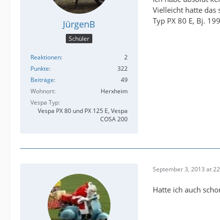
Vielleicht hatte da
Typ PX 80 E, Bj. 19
JürgenB
Schüler
Reaktionen
2
Punkte
322
Beiträge
49
Wohnort
Herxheim
Vespa Typ
Vespa PX 80 und PX 125 E, Vespa
COSA 200
September 3, 2013 at 22
Hatte ich auch scho