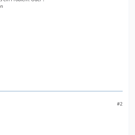
en
#2