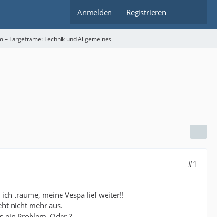
Anmelden
Registrieren
m – Largeframe: Technik und Allgemeines
#1
ich träume, meine Vespa lief weiter!!
eht nicht mehr aus.
s ein Problem. Oder ?