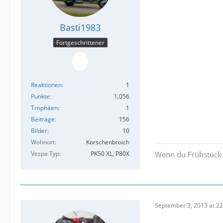
Basti1983
Fortgeschrittener
Reaktionen
1
Punkte
1,056
Trophäen
1
Beiträge
156
Bilder
10
Wohnort
Korschenbroich
Vespa Typ
PK50 XL, P80X
Wenn du Frühstück i
September 3, 2013 at 22