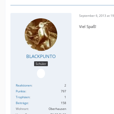
September 6, 2013 at 19
Viel Spaß!
BLACKPUNTO
Schüler
Reaktionen
2
Punkte
797
Trophäen
1
Beiträge
158
Wohnort
Oberhausen