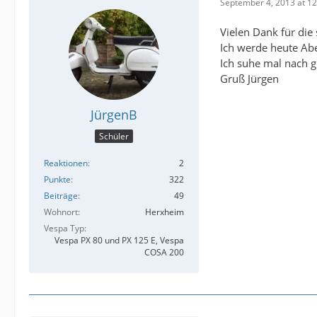
September 4, 2013 at 12
Vielen Dank für die
Ich werde heute Abe
Ich suhe mal nach gr
Gruß Jürgen
JürgenB
Schüler
Reaktionen
2
Punkte
322
Beiträge
49
Wohnort
Herxheim
Vespa Typ
Vespa PX 80 und PX 125 E, Vespa
COSA 200