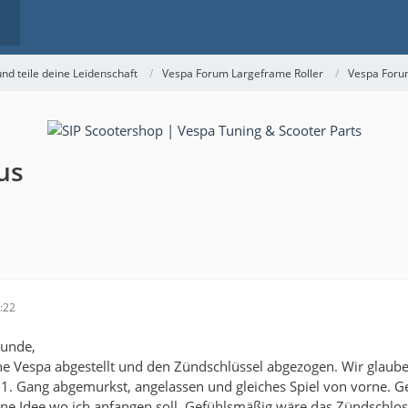
nd teile deine Leidenschaft
Vespa Forum Largeframe Roller
Vespa Foru
us
:22
eunde,
e Vespa abgestellt und den Zündschlüssel abgezogen. Wir glaube 
 1. Gang abgemurkst, angelassen und gleiches Spiel von vorne. G
ine Idee wo ich anfangen soll. Gefühlsmäßig wäre das Zündschlos