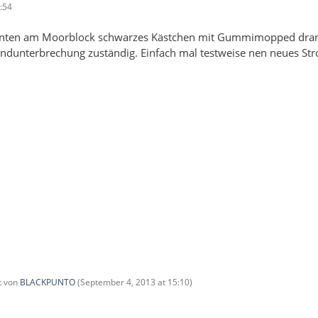
:54
inten am Moorblock schwarzes Kästchen mit Gummimopped dran. 
zündunterbrechung zuständig. Einfach mal testweise nen neues St
zt von
BLACKPUNTO
(
September 4, 2013 at 15:10
)