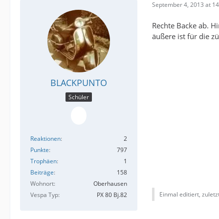
September 4, 2013 at 14
Rechte Backe ab. H
äußere ist für die 
BLACKPUNTO
Schüler
Reaktionen
2
Punkte
797
Trophäen
1
Beiträge
158
Wohnort
Oberhausen
Einmal editiert, zulet
Vespa Typ
PX 80 Bj.82