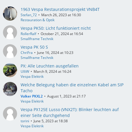
1963 Vespa Restaurationsprojekt VNB4T
Stefan_72
March 26, 2023 at 16:30
Restauration & Optik
Vespa PK50: Licht funktioniert nicht
RollerRalf
October 21, 2024 at 16:54
Smallframe Technik
Vespa PK 50 S
ChriFra
June 16, 2024 at 10:23
Smallframe Technik
PX: Alle Leuchten ausgefallen
UlliW
March 9, 2024 at 16:24
Vespa Elektrik
Welche Belegung haben die einzelnen Kabel am SIP
Tacho
Volker PKXL2
August 1, 2023 at 21:17
Vespa Elektrik
Vespa PX125E Lusso (VNX2T): Blinker leuchten auf
einer Seite durchgehend
torini
June 5, 2023 at 18:38
Vespa Elektrik