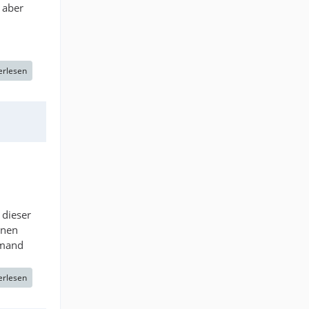
 aber
erlesen
 dieser
inen
emand
erlesen