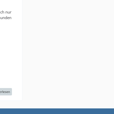
ich nur
bunden
erlesen