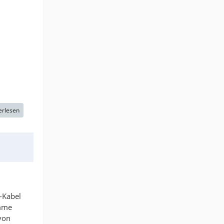
erlesen
-Kabel
omme
 von