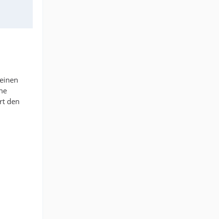
 einen
he
rt den