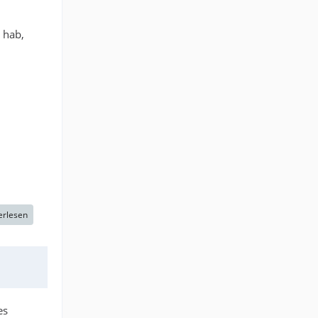
 hab,
erlesen
es